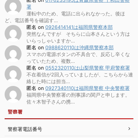
署
運転中のため、電話に出られなかった。後ほ
ど、電話番号を確認す…
匿名
on
0926414141は福岡県警察本部
突然なんですが そちらに山本さんという方は
いらっしゃいますか…
匿名
on
0988620110は沖縄県警察本部
スマホの電源ボタンの不具合で、反応し辛くな
っていたため、複数…
匿名
on
0552320110は山梨県警察 甲府警察署
不在着信が2回入っていましたが、こちらから連
絡した時には担当…
匿名
on
0927340110は福岡県警察 中央警察署
福岡県中央警察署の刑事課の関戸と申します。
佐々木智子さんの携…
警察署
警察署電話番号