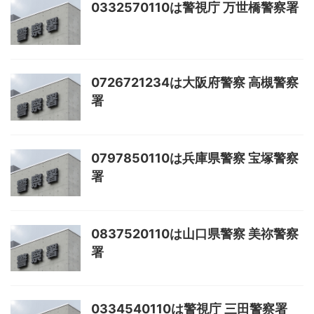
0332570110は警視庁 万世橋警察署
0726721234は大阪府警察 高槻警察
署
0797850110は兵庫県警察 宝塚警察
署
0837520110は山口県警察 美祢警察
署
0334540110は警視庁 三田警察署