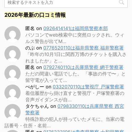
2026年最新の口コミ情報
匿名
on
0926414141は福岡県警察本部
パソコンでweb検索中に突然ロックされ、ウィ
ルス警告が出てM…
のぶ
on
0776520110は福井県警察 福井警察署
「昨年の10月1日に関西万博のチケットを購入さ
れましたか」と…
匿名
on
0792740110は兵庫県警察 網干警察署
ただの間違い電話でした。 「事故の件で〜」と
留守電が入ってて…
ぺがしー
on
0332070110は警視庁 戸塚警察署
着信履歴から掛け直すと警視庁・戸塚警察署の
音声ガイダンスが自…
タケちゃん
on
0798330110は兵庫県警察 西宮
警察署
特殊詐欺の犯人が持っていたメモに、当家の電
話番号・住所・名前…
匿名
on
0176233195は青森県警察 十和田警察