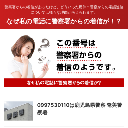
警察署からの着信があったけど、どういった用件？警察からの電話連絡
については様々な理由が考えられます。
なぜ私の電話に警察署からの着信が！？
0997530110は鹿児島県警察 奄美警
察署