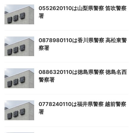
0552620110は山梨県警察 笛吹警察
署
0878980110は香川県警察 高松東警
察署
0886320110は徳島県警察 徳島名西
警察署
0778240110は福井県警察 越前警察
署