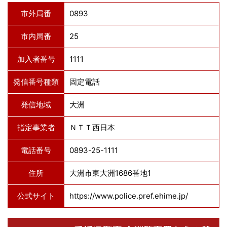
市外局番
0893
市内局番
25
加入者番号
1111
発信番号種類
固定電話
発信地域
大洲
指定事業者
ＮＴＴ西日本
電話番号
0893-25-1111
住所
大洲市東大洲1686番地1
公式サイト
https://www.police.pref.ehime.jp/