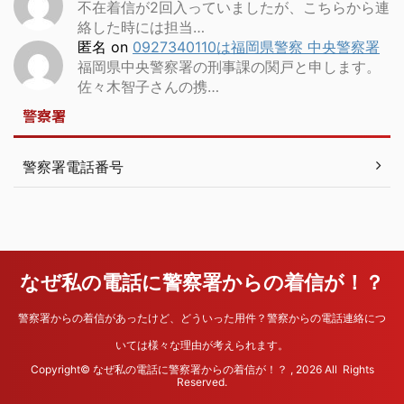
不在着信が2回入っていましたが、こちらから連
絡した時には担当…
匿名
on
0927340110は福岡県警察 中央警察署
福岡県中央警察署の刑事課の関戸と申します。
佐々木智子さんの携…
警察署
警察署電話番号
なぜ私の電話に警察署からの着信が！？
警察署からの着信があったけど、どういった用件？警察からの電話連絡につ
いては様々な理由が考えられます。
Copyright© なぜ私の電話に警察署からの着信が！？ , 2026 All Rights
Reserved.