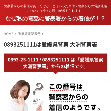
警察署からの着信があったけど、どういった用件？警察からの電話連絡
については様々な理由が考えられます。
なぜ私の電話に警察署からの着信が！？
HOME
>
警察署電話番号
>
0893251111は愛媛県警察 大洲警察署
0893-25-1111 / 0893251111 は「愛媛県警察
大洲警察署」からの着信です。