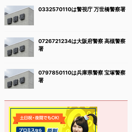
0332570110は警視庁 万世橋警察署
0726721234は大阪府警察 高槻警察
署
0797850110は兵庫県警察 宝塚警察
署