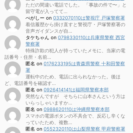
ただの間違い電話でした。 「事故の件で〜」と
留守電が入ってて…
ぺがしー
on
0332070110は警視庁 戸塚警察署
着信履歴から掛け直すと警視庁・戸塚警察署の
音声ガイダンスが自…
タケちゃん
on
0798330110は兵庫県警察 西宮
警察署
特殊詐欺の犯人が持っていたメモに、当家の電
話番号・住所・名前…
匿名
on
0176233195は青森県警察 十和田警察
署
運転中のため、電話に出られなかった。後ほ
ど、電話番号を確認す…
匿名
on
0926414141は福岡県警察本部
突然なんですが そちらに山本さんという方は
いらっしゃいますか…
匿名
on
0988620110は沖縄県警察本部
スマホの電源ボタンの不具合で、反応し辛くな
っていたため、複数…
匿名
on
0552320110は山梨県警察 甲府警察署