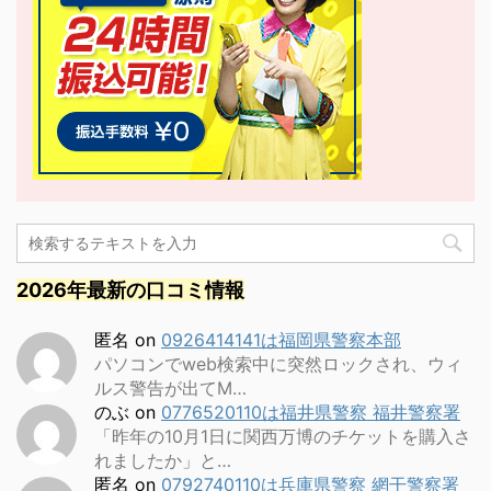
2026年最新の口コミ情報
匿名
on
0926414141は福岡県警察本部
パソコンでweb検索中に突然ロックされ、ウィ
ルス警告が出てM…
のぶ
on
0776520110は福井県警察 福井警察署
「昨年の10月1日に関西万博のチケットを購入さ
れましたか」と…
匿名
on
0792740110は兵庫県警察 網干警察署