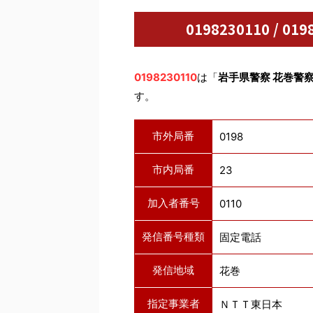
0198230110 / 
0198230110
は「
岩手県警察 花巻警
す。
市外局番
0198
市内局番
23
加入者番号
0110
発信番号種類
固定電話
発信地域
花巻
指定事業者
ＮＴＴ東日本