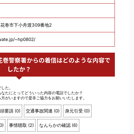
手県花巻市下小舟渡309番地2
wate.jp/~hp0802/
警察 花巻警察署からの着信はどのような内容で
したか？
でした。
あなたにとってどういった内容の電話でしたか？
る方がいますので是非ご協力をお願いいたします。
頭要請
(
0
)
交通事故関連
(
0
)
身元引受
(
0
)
0
)
事情聴取
(
2
)
なんらかの確認
(
6
)