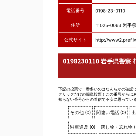
電話番号
0198-23-0110
住所
〒025-0063 岩
公式サイト
http://www2.pref.i
0198230110 岩手県
下記の投票で一番多いのはなんらかの確認
クリックだけの簡単投票！この番号からは
知らない番号からの着信で不安に思ってい
その他
(
0
)
間違い電話
(
0
)
出
駐車違反
(
0
)
落し物・忘れ物
(