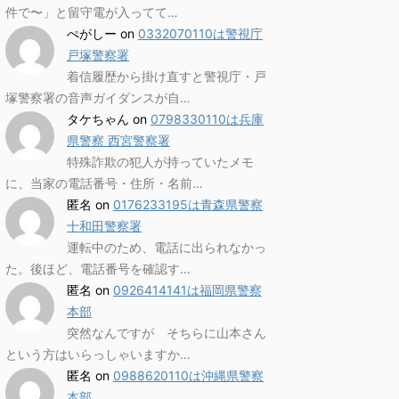
件で〜」と留守電が入ってて…
ぺがしー
on
0332070110は警視庁
戸塚警察署
着信履歴から掛け直すと警視庁・戸
塚警察署の音声ガイダンスが自…
タケちゃん
on
0798330110は兵庫
県警察 西宮警察署
特殊詐欺の犯人が持っていたメモ
に、当家の電話番号・住所・名前…
匿名
on
0176233195は青森県警察
十和田警察署
運転中のため、電話に出られなかっ
た。後ほど、電話番号を確認す…
匿名
on
0926414141は福岡県警察
本部
突然なんですが そちらに山本さん
という方はいらっしゃいますか…
匿名
on
0988620110は沖縄県警察
本部