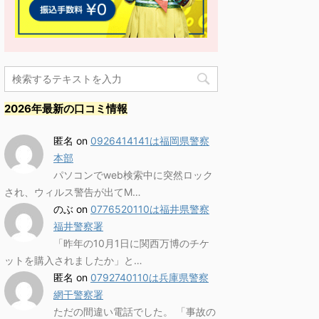
2026年最新の口コミ情報
匿名
on
0926414141は福岡県警察
本部
パソコンでweb検索中に突然ロック
され、ウィルス警告が出てM…
のぶ
on
0776520110は福井県警察
福井警察署
「昨年の10月1日に関西万博のチケ
ットを購入されましたか」と…
匿名
on
0792740110は兵庫県警察
網干警察署
ただの間違い電話でした。 「事故の