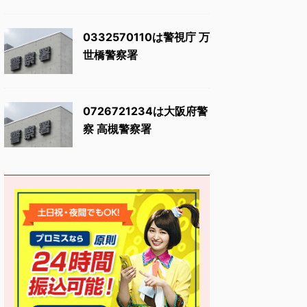
0332570110は警視庁 万
世橋警察署
0726721234は大阪府警
察 高槻警察署