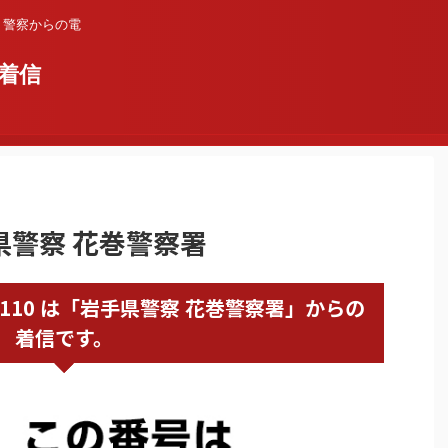
？警察からの電
着信
手県警察 花巻警察署
198230110 は「岩手県警察 花巻警察署」からの
着信です。