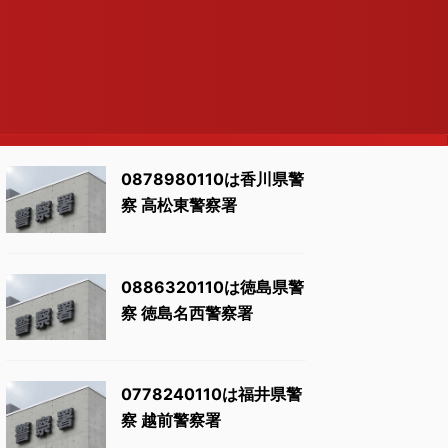
0878980110は香川県警
察 高松東警察署
0886320110は徳島県警
察 徳島名西警察署
0778240110は福井県警
察 越前警察署