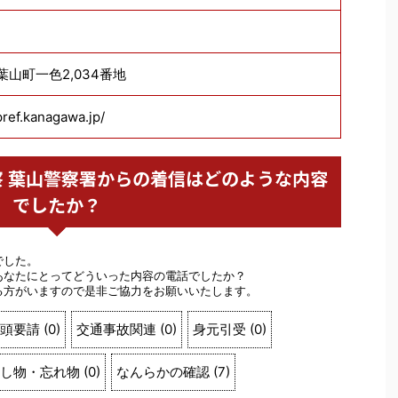
郡葉山町一色2,034番地
pref.kanagawa.jp/
県警察 葉山警察署からの着信はどのような内容
でしたか？
でした。
あなたにとってどういった内容の電話でしたか？
る方がいますので是非ご協力をお願いいたします。
頭要請
(
0
)
交通事故関連
(
0
)
身元引受
(
0
)
し物・忘れ物
(
0
)
なんらかの確認
(
7
)