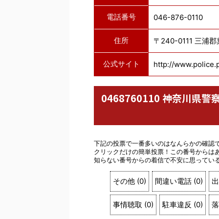
電話番号
046-876-0110
住所
〒240-0111 三浦
公式サイト
http://www.police.
0468760110 神奈川
下記の投票で一番多いのはなんらかの確認
クリックだけの簡単投票！この番号からは
知らない番号からの着信で不安に思ってい
その他
(
0
)
間違い電話
(
0
)
出
事情聴取
(
0
)
駐車違反
(
0
)
落