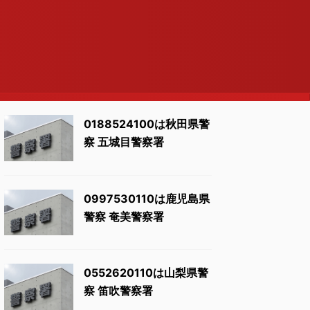
0188524100は秋田県警
察 五城目警察署
0997530110は鹿児島県
警察 奄美警察署
0552620110は山梨県警
察 笛吹警察署