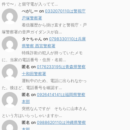
件で〜」と留守電が入ってて…
ぺがしー
on
0332070110は警視庁
戸塚警察署
着信履歴から掛け直すと警視庁・戸
塚警察署の音声ガイダンスが自…
タケちゃん
on
0798330110は兵庫
県警察 西宮警察署
特殊詐欺の犯人が持っていたメモ
に、当家の電話番号・住所・名前…
匿名
on
0176233195は青森県警察
十和田警察署
運転中のため、電話に出られなかっ
た。後ほど、電話番号を確認す…
匿名
on
0926414141は福岡県警察
本部
突然なんですが そちらに山本さん
という方はいらっしゃいますか…
匿名
on
0988620110は沖縄県警察
本部