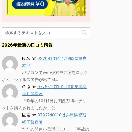
2026年最新の口コミ情報
匿名
on
0926414141は福岡県警察
本部
パソコンでweb検索中に突然ロック
され、ウィルス警告が出てM…
のぶ
on
0776520110は福井県警察
福井警察署
「昨年の10月1日に関西万博のチケ
ットを購入されましたか」と…
匿名
on
0792740110は兵庫県警察
網干警察署
ただの間違い電話でした。 「事故の