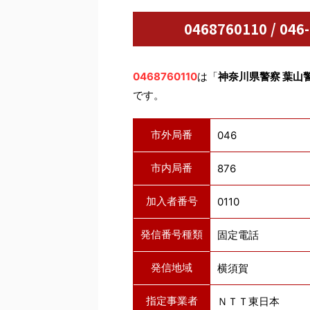
0468760110 / 
0468760110
は「
神奈川県警察 葉山
です。
市外局番
046
市内局番
876
加入者番号
0110
発信番号種類
固定電話
発信地域
横須賀
指定事業者
ＮＴＴ東日本