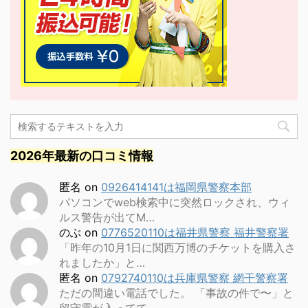
2026年最新の口コミ情報
匿名
on
0926414141は福岡県警察本部
パソコンでweb検索中に突然ロックされ、ウィ
ルス警告が出てM…
のぶ
on
0776520110は福井県警察 福井警察署
「昨年の10月1日に関西万博のチケットを購入さ
れましたか」と…
匿名
on
0792740110は兵庫県警察 網干警察署
ただの間違い電話でした。 「事故の件で〜」と