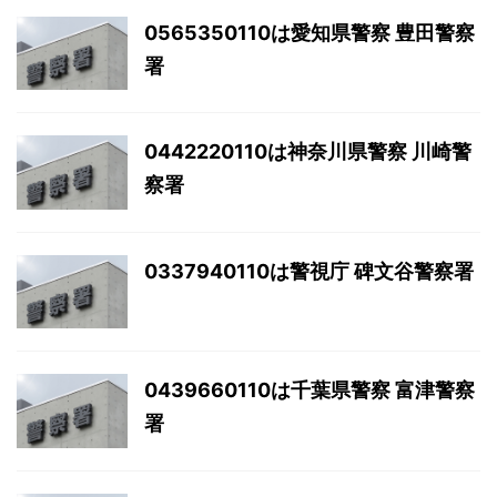
0565350110は愛知県警察 豊田警察
署
0442220110は神奈川県警察 川崎警
察署
0337940110は警視庁 碑文谷警察署
0439660110は千葉県警察 富津警察
署