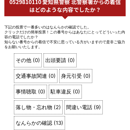
0529810110 愛知県警察 北警察署からの着信
はどのような内容でしたか？
下記の投票で一番多いのはなんらかの確認でした。
クリックだけの簡単投票！この番号からはあなたにとってどういった内
容の電話でしたか？
知らない番号からの着信で不安に思っている方がいますので是非ご協力
をお願いいたします。
その他
(
0
)
出頭要請
(
0
)
交通事故関連
(
0
)
身元引受
(
0
)
事情聴取
(
0
)
駐車違反
(
0
)
落し物・忘れ物
(
2
)
間違い電話
(
9
)
なんらかの確認
(
13
)