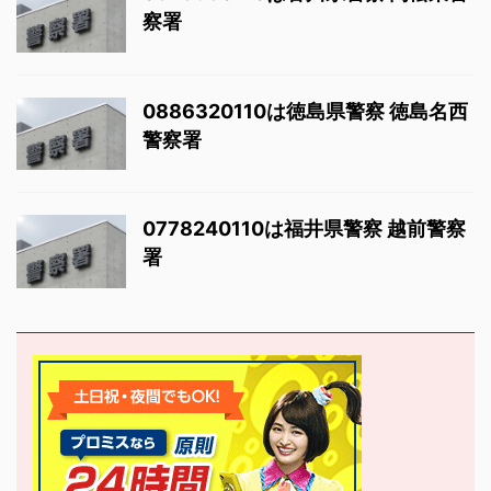
察署
0886320110は徳島県警察 徳島名西
警察署
0778240110は福井県警察 越前警察
署