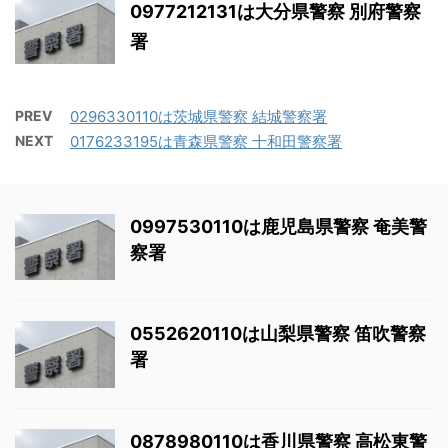
0977212131は大分県警察 別府警察
署
PREV
0296330110は茨城県警察 結城警察署
NEXT
0176233195は青森県警察 十和田警察署
0997530110は鹿児島県警察 奄美警
察署
0552620110は山梨県警察 笛吹警察
署
0878980110は香川県警察 高松東警