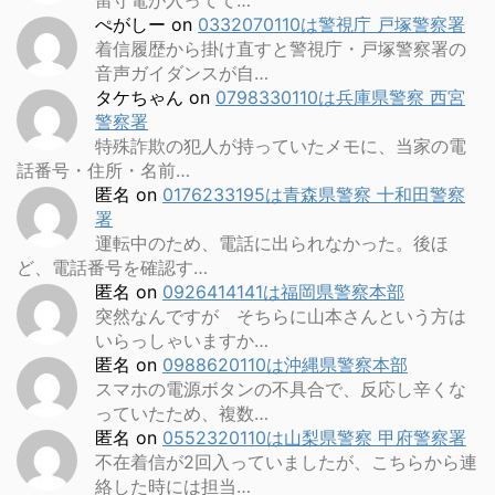
留守電が入ってて…
ぺがしー
on
0332070110は警視庁 戸塚警察署
着信履歴から掛け直すと警視庁・戸塚警察署の
音声ガイダンスが自…
タケちゃん
on
0798330110は兵庫県警察 西宮
警察署
特殊詐欺の犯人が持っていたメモに、当家の電
話番号・住所・名前…
匿名
on
0176233195は青森県警察 十和田警察
署
運転中のため、電話に出られなかった。後ほ
ど、電話番号を確認す…
匿名
on
0926414141は福岡県警察本部
突然なんですが そちらに山本さんという方は
いらっしゃいますか…
匿名
on
0988620110は沖縄県警察本部
スマホの電源ボタンの不具合で、反応し辛くな
っていたため、複数…
匿名
on
0552320110は山梨県警察 甲府警察署
不在着信が2回入っていましたが、こちらから連
絡した時には担当…