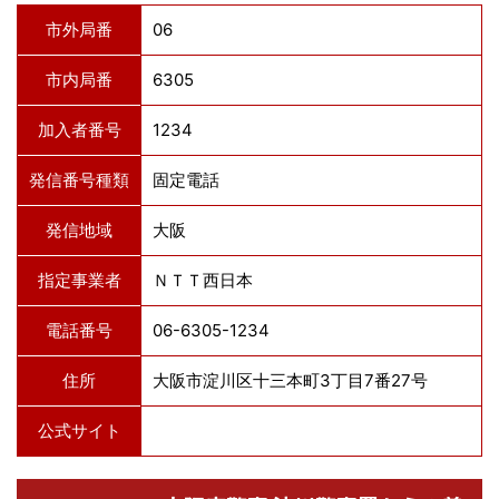
市外局番
06
市内局番
6305
加入者番号
1234
発信番号種類
固定電話
発信地域
大阪
指定事業者
ＮＴＴ西日本
電話番号
06-6305-1234
住所
大阪市淀川区十三本町3丁目7番27号
公式サイト