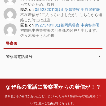
っていたため、複数…
匿名
on
0552320110は山梨県警察 甲府警察署
不在着信が2回入っていましたが、こちらから連
絡した時には担当…
匿名
on
0927340110は福岡県警察 中央警察署
福岡県中央警察署の刑事課の関戸と申します。
佐々木智子さんの携…
警察署
警察署電話番号
なぜ私の電話に警察署からの着信が！？
警察署からの着信があったけど、どういった用件？警察からの電話連絡につ
いては様々な理由が考えられます。