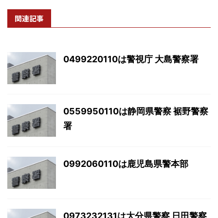
関連記事
0499220110は警視庁 大島警察署
0559950110は静岡県警察 裾野警察
署
0992060110は鹿児島県警本部
0973232131は大分県警察 日田警察