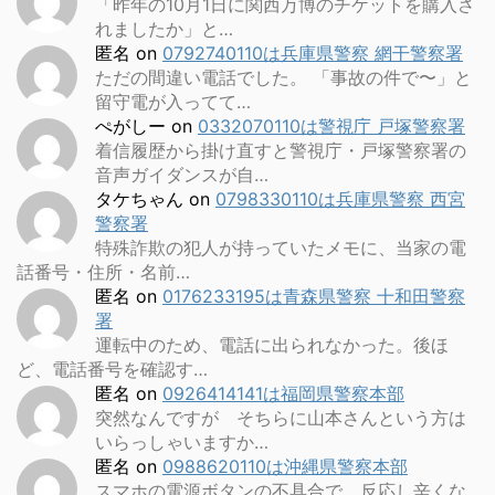
「昨年の10月1日に関西万博のチケットを購入さ
れましたか」と…
匿名
on
0792740110は兵庫県警察 網干警察署
ただの間違い電話でした。 「事故の件で〜」と
留守電が入ってて…
ぺがしー
on
0332070110は警視庁 戸塚警察署
着信履歴から掛け直すと警視庁・戸塚警察署の
音声ガイダンスが自…
タケちゃん
on
0798330110は兵庫県警察 西宮
警察署
特殊詐欺の犯人が持っていたメモに、当家の電
話番号・住所・名前…
匿名
on
0176233195は青森県警察 十和田警察
署
運転中のため、電話に出られなかった。後ほ
ど、電話番号を確認す…
匿名
on
0926414141は福岡県警察本部
突然なんですが そちらに山本さんという方は
いらっしゃいますか…
匿名
on
0988620110は沖縄県警察本部
スマホの電源ボタンの不具合で、反応し辛くな