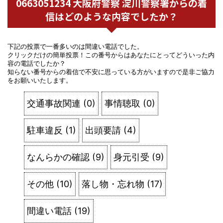
0663051234 大阪府警察 淀川警察署からの着
信はどのような内容でしたか？
下記の投票で一番多いのは間違い電話でした。
クリックだけの簡単投票！この番号からはあなたにとってどういった内
容の電話でしたか？
知らない番号からの着信で不安に思っている方がいますので是非ご協力
をお願いいたします。
交通事故関連
(
0
)
事情聴取
(
0
)
駐車違反
(
1
)
出頭要請
(
4
)
なんらかの確認
(
9
)
身元引受
(
9
)
その他
(
10
)
落し物・忘れ物
(
17
)
間違い電話
(
19
)