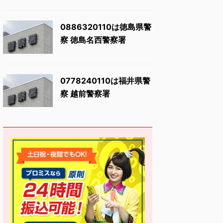
0886320110は徳島県警
察 徳島名西警察署
0778240110は福井県警
察 越前警察署