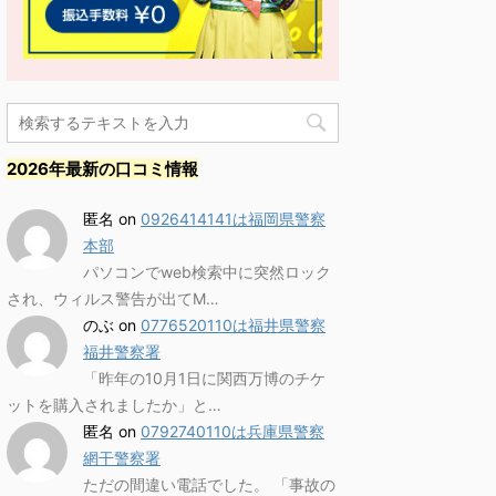
2026年最新の口コミ情報
匿名
on
0926414141は福岡県警察
本部
パソコンでweb検索中に突然ロック
され、ウィルス警告が出てM…
のぶ
on
0776520110は福井県警察
福井警察署
「昨年の10月1日に関西万博のチケ
ットを購入されましたか」と…
匿名
on
0792740110は兵庫県警察
網干警察署
ただの間違い電話でした。 「事故の