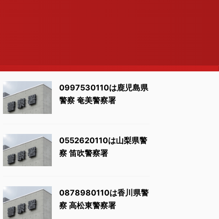
0997530110は鹿児島県
警察 奄美警察署
0552620110は山梨県警
察 笛吹警察署
0878980110は香川県警
察 高松東警察署