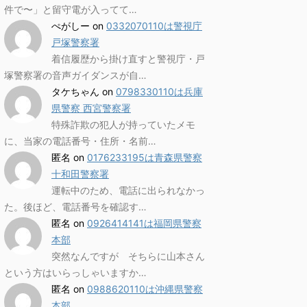
件で〜」と留守電が入ってて…
ぺがしー
on
0332070110は警視庁
戸塚警察署
着信履歴から掛け直すと警視庁・戸
塚警察署の音声ガイダンスが自…
タケちゃん
on
0798330110は兵庫
県警察 西宮警察署
特殊詐欺の犯人が持っていたメモ
に、当家の電話番号・住所・名前…
匿名
on
0176233195は青森県警察
十和田警察署
運転中のため、電話に出られなかっ
た。後ほど、電話番号を確認す…
匿名
on
0926414141は福岡県警察
本部
突然なんですが そちらに山本さん
という方はいらっしゃいますか…
匿名
on
0988620110は沖縄県警察
本部