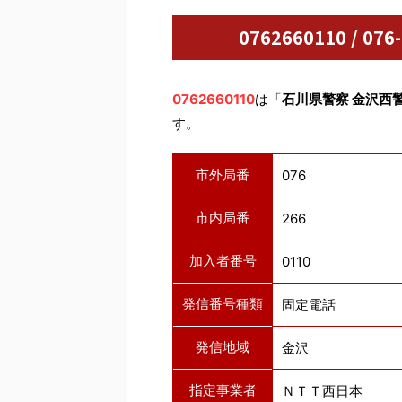
0762660110 / 
0762660110
は「
石川県警察 金沢西
す。
市外局番
076
市内局番
266
加入者番号
0110
発信番号種類
固定電話
発信地域
金沢
指定事業者
ＮＴＴ西日本