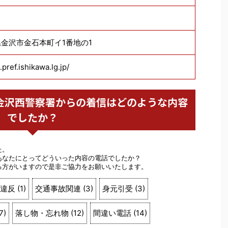
川県金沢市金石本町イ1番地の1
pref.ishikawa.lg.jp/
警察 金沢西警察署からの着信はどのような内容
でしたか？
た。
あなたにとってどういった内容の電話でしたか？
る方がいますので是非ご協力をお願いいたします。
違反
(
1
)
交通事故関連
(
3
)
身元引受
(
3
)
7
)
落し物・忘れ物
(
12
)
間違い電話
(
14
)