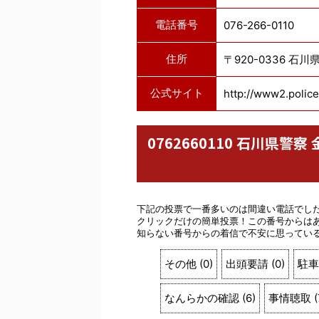
電話番号
076-266-0110
住所
〒920-0336 石
公式サイト
http://www2.police.
0762660110 石川県
下記の投票で一番多いのは間違い電話でし
クリックだけの簡単投票！この番号からは
知らない番号からの着信で不安に思ってい
その他
(
0
)
出頭要請
(
0
)
駐車
なんらかの確認
(
6
)
事情聴取
(