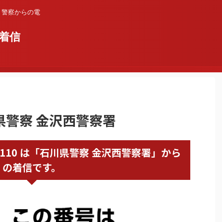
？警察からの電
着信
川県警察 金沢西警察署
762660110 は「石川県警察 金沢西警察署」から
の着信です。