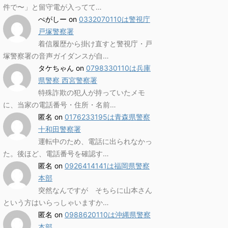
件で〜」と留守電が入ってて…
ぺがしー
on
0332070110は警視庁
戸塚警察署
着信履歴から掛け直すと警視庁・戸
塚警察署の音声ガイダンスが自…
タケちゃん
on
0798330110は兵庫
県警察 西宮警察署
特殊詐欺の犯人が持っていたメモ
に、当家の電話番号・住所・名前…
匿名
on
0176233195は青森県警察
十和田警察署
運転中のため、電話に出られなかっ
た。後ほど、電話番号を確認す…
匿名
on
0926414141は福岡県警察
本部
突然なんですが そちらに山本さん
という方はいらっしゃいますか…
匿名
on
0988620110は沖縄県警察
本部