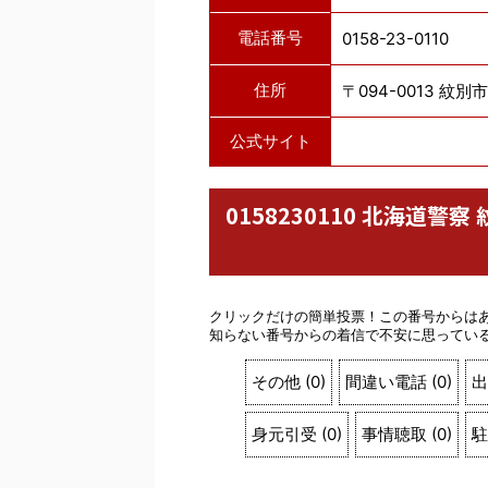
電話番号
0158-23-0110
住所
〒094-0013 紋
公式サイト
0158230110 北海道
クリックだけの簡単投票！この番号からは
知らない番号からの着信で不安に思ってい
その他
(
0
)
間違い電話
(
0
)
出
身元引受
(
0
)
事情聴取
(
0
)
駐