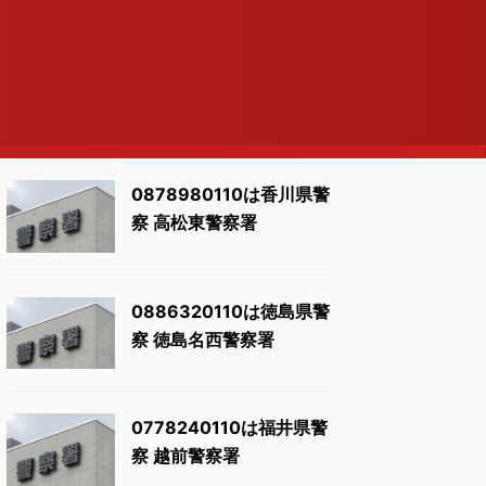
0878980110は香川県警
察 高松東警察署
0886320110は徳島県警
察 徳島名西警察署
0778240110は福井県警
察 越前警察署