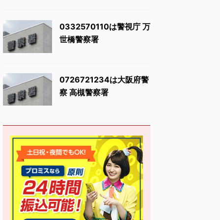
0332570110は警視庁 万
世橋警察署
0726721234は大阪府警
察 高槻警察署