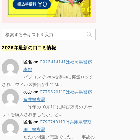
2026年最新の口コミ情報
匿名
on
0926414141は福岡県警察
本部
パソコンでweb検索中に突然ロック
され、ウィルス警告が出てM…
のぶ
on
0776520110は福井県警察
福井警察署
「昨年の10月1日に関西万博のチケ
ットを購入されましたか」と…
匿名
on
0792740110は兵庫県警察
網干警察署
ただの間違い電話でした。 「事故の