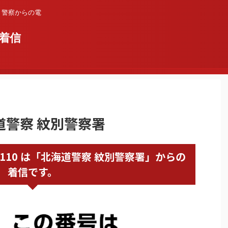
？警察からの電
着信
海道警察 紋別警察署
158230110 は「北海道警察 紋別警察署」からの
着信です。