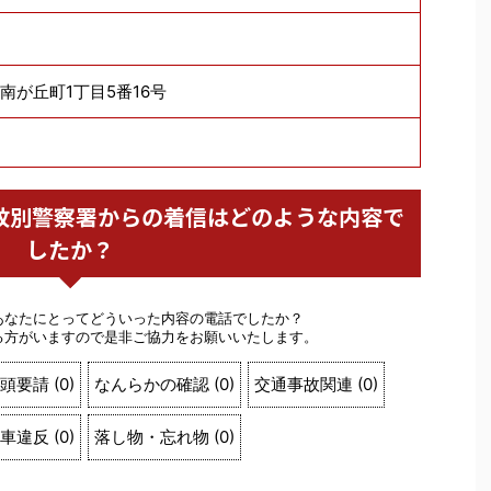
別市南が丘町1丁目5番16号
警察 紋別警察署からの着信はどのような内容で
したか？
あなたにとってどういった内容の電話でしたか？
る方がいますので是非ご協力をお願いいたします。
頭要請
(
0
)
なんらかの確認
(
0
)
交通事故関連
(
0
)
車違反
(
0
)
落し物・忘れ物
(
0
)