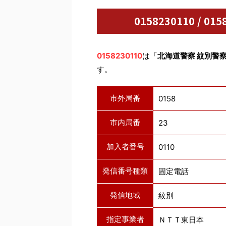
0158230110 / 
0158230110
は「
北海道警察 紋別警
す。
市外局番
0158
市内局番
23
加入者番号
0110
発信番号種類
固定電話
発信地域
紋別
指定事業者
ＮＴＴ東日本