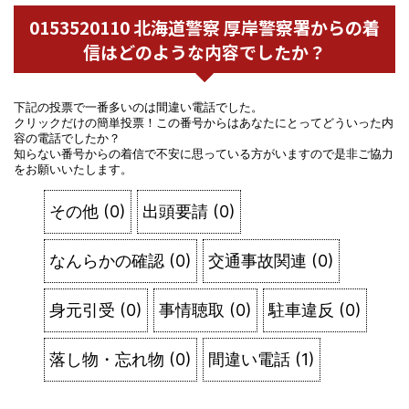
0153520110 北海道警察 厚岸警察署からの着
信はどのような内容でしたか？
下記の投票で一番多いのは間違い電話でした。
クリックだけの簡単投票！この番号からはあなたにとってどういった内
容の電話でしたか？
知らない番号からの着信で不安に思っている方がいますので是非ご協力
をお願いいたします。
その他
(
0
)
出頭要請
(
0
)
なんらかの確認
(
0
)
交通事故関連
(
0
)
身元引受
(
0
)
事情聴取
(
0
)
駐車違反
(
0
)
落し物・忘れ物
(
0
)
間違い電話
(
1
)