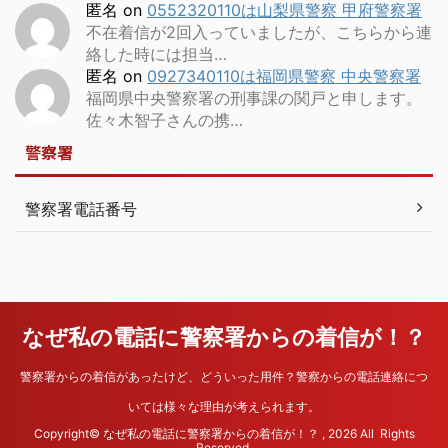
匿名
on
0552320110は山梨県警察 甲府警察署
不在着信が2回入っていましたが、こちらから連
絡した時には担当…
匿名
on
0927340110は福岡県警察 中央警察署
福岡県中央警察署の刑事課の関戸と申します。
佐々木智子さんの携…
警察署
警察署電話番号
なぜ私の電話に警察署からの着信が！？
警察署からの着信があったけど、どういった用件？警察からの電話連絡につ
いては様々な理由が考えられます。
Copyright© なぜ私の電話に警察署からの着信が！？ , 2026 All Rights
Reserved.