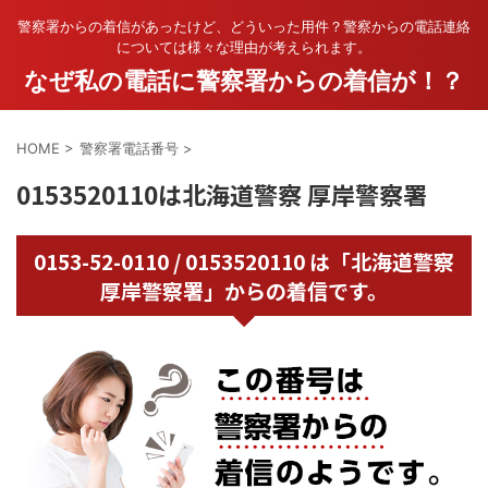
警察署からの着信があったけど、どういった用件？警察からの電話連絡
については様々な理由が考えられます。
なぜ私の電話に警察署からの着信が！？
HOME
>
警察署電話番号
>
0153520110は北海道警察 厚岸警察署
0153-52-0110 / 0153520110 は「北海道警察
厚岸警察署」からの着信です。