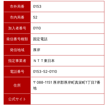
市外局番
0153
市内局番
52
加入者番号
0110
発信番号種類
固定電話
発信地域
厚岸
指定事業者
ＮＴＴ東日本
電話番号
0153-52-0110
〒088-1151 厚岸郡厚岸町真栄町1丁目7番
住所
地
公式サイト