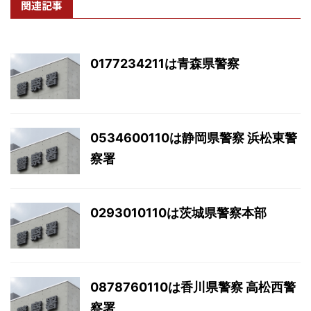
関連記事
0177234211は青森県警察
0534600110は静岡県警察 浜松東警
察署
0293010110は茨城県警察本部
0878760110は香川県警察 高松西警
察署