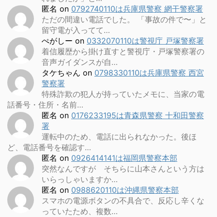
匿名
on
0792740110は兵庫県警察 網干警察署
ただの間違い電話でした。 「事故の件で〜」と
留守電が入ってて…
ぺがしー
on
0332070110は警視庁 戸塚警察署
着信履歴から掛け直すと警視庁・戸塚警察署の
音声ガイダンスが自…
タケちゃん
on
0798330110は兵庫県警察 西宮
警察署
特殊詐欺の犯人が持っていたメモに、当家の電
話番号・住所・名前…
匿名
on
0176233195は青森県警察 十和田警察
署
運転中のため、電話に出られなかった。後ほ
ど、電話番号を確認す…
匿名
on
0926414141は福岡県警察本部
突然なんですが そちらに山本さんという方は
いらっしゃいますか…
匿名
on
0988620110は沖縄県警察本部
スマホの電源ボタンの不具合で、反応し辛くな
っていたため、複数…