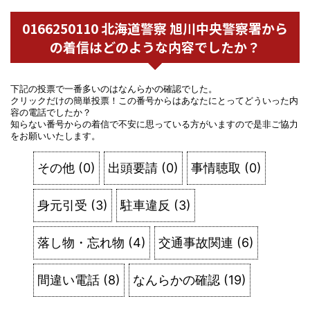
0166250110 北海道警察 旭川中央警察署から
の着信はどのような内容でしたか？
下記の投票で一番多いのはなんらかの確認でした。
クリックだけの簡単投票！この番号からはあなたにとってどういった内
容の電話でしたか？
知らない番号からの着信で不安に思っている方がいますので是非ご協力
をお願いいたします。
その他
(
0
)
出頭要請
(
0
)
事情聴取
(
0
)
身元引受
(
3
)
駐車違反
(
3
)
落し物・忘れ物
(
4
)
交通事故関連
(
6
)
間違い電話
(
8
)
なんらかの確認
(
19
)