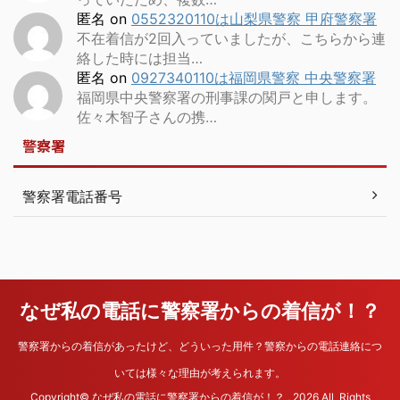
匿名
on
0552320110は山梨県警察 甲府警察署
不在着信が2回入っていましたが、こちらから連
絡した時には担当…
匿名
on
0927340110は福岡県警察 中央警察署
福岡県中央警察署の刑事課の関戸と申します。
佐々木智子さんの携…
警察署
警察署電話番号
なぜ私の電話に警察署からの着信が！？
警察署からの着信があったけど、どういった用件？警察からの電話連絡につ
いては様々な理由が考えられます。
Copyright© なぜ私の電話に警察署からの着信が！？ , 2026 All Rights