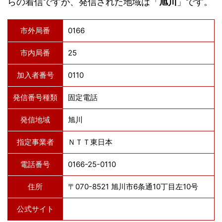
らの着信ですが、発信された地域は「
旭川
」です。
市外局番
0166
市内局番
25
加入者番号
0110
発信番号種類
固定電話
発信地域
旭川
指定事業者
ＮＴＴ東日本
電話番号
0166-25-0110
住所
〒070-8521 旭川市6条通10丁目左10号
公式サイト