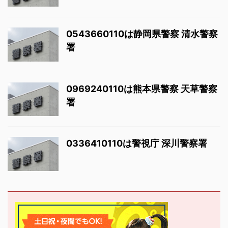
0543660110は静岡県警察 清水警察
署
0969240110は熊本県警察 天草警察
署
0336410110は警視庁 深川警察署