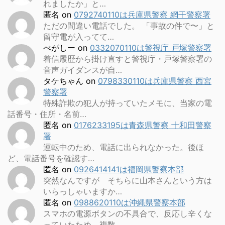
れましたか」と…
匿名
on
0792740110は兵庫県警察 網干警察署
ただの間違い電話でした。 「事故の件で〜」と
留守電が入ってて…
ぺがしー
on
0332070110は警視庁 戸塚警察署
着信履歴から掛け直すと警視庁・戸塚警察署の
音声ガイダンスが自…
タケちゃん
on
0798330110は兵庫県警察 西宮
警察署
特殊詐欺の犯人が持っていたメモに、当家の電
話番号・住所・名前…
匿名
on
0176233195は青森県警察 十和田警察
署
運転中のため、電話に出られなかった。後ほ
ど、電話番号を確認す…
匿名
on
0926414141は福岡県警察本部
突然なんですが そちらに山本さんという方は
いらっしゃいますか…
匿名
on
0988620110は沖縄県警察本部
スマホの電源ボタンの不具合で、反応し辛くな
っていたため、複数…