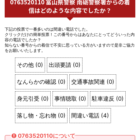
0763520110 富山県警察 南砺警察署からの着
信はどのような内容でしたか？
下記の投票で一番多いのは間違い電話でした。
クリックだけの簡単投票！この番号からはあなたにとってどういった内
容の電話でしたか？
知らない番号からの着信で不安に思っている方がいますので是非ご協力
をお願いいたします。
その他
(
0
)
出頭要請
(
0
)
なんらかの確認
(
0
)
交通事故関連
(
0
)
身元引受
(
0
)
事情聴取
(
0
)
駐車違反
(
0
)
落し物・忘れ物
(
0
)
間違い電話
(
4
)
0763520110について