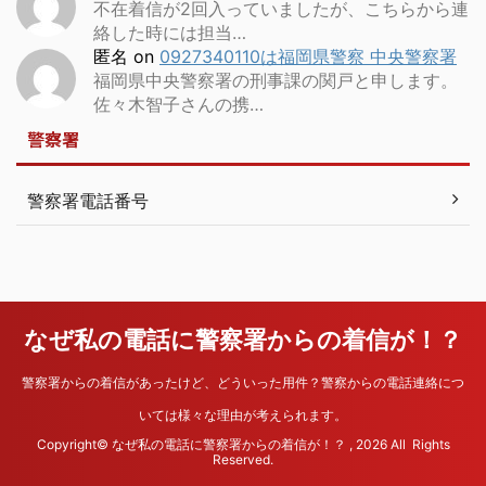
不在着信が2回入っていましたが、こちらから連
絡した時には担当…
匿名
on
0927340110は福岡県警察 中央警察署
福岡県中央警察署の刑事課の関戸と申します。
佐々木智子さんの携…
警察署
警察署電話番号
なぜ私の電話に警察署からの着信が！？
警察署からの着信があったけど、どういった用件？警察からの電話連絡につ
いては様々な理由が考えられます。
Copyright© なぜ私の電話に警察署からの着信が！？ , 2026 All Rights
Reserved.