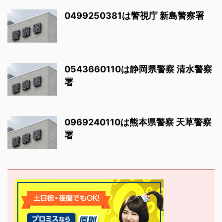
0499250381は警視庁 新島警察署
0543660110は静岡県警察 清水警察
署
0969240110は熊本県警察 天草警察
署