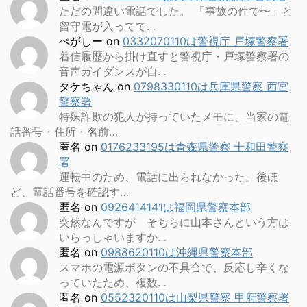
ただの間違い電話でした。 「事故の件で〜」と
留守電が入ってて…
ぺがしー
on
0332070110は警視庁 戸塚警察署
着信履歴から掛け直すと警視庁・戸塚警察署の
音声ガイダンスが自…
タケちゃん
on
0798330110は兵庫県警察 西宮
警察署
特殊詐欺の犯人が持っていたメモに、当家の電
話番号・住所・名前…
匿名
on
0176233195は青森県警察 十和田警察
署
運転中のため、電話に出られなかった。後ほ
ど、電話番号を確認す…
匿名
on
0926414141は福岡県警察本部
突然なんですが そちらに山本さんという方は
いらっしゃいますか…
匿名
on
0988620110は沖縄県警察本部
スマホの電源ボタンの不具合で、反応し辛くな
っていたため、複数…
匿名
on
0552320110は山梨県警察 甲府警察署