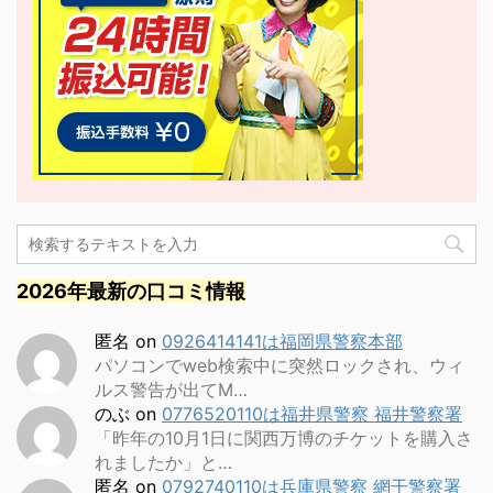
2026年最新の口コミ情報
匿名
on
0926414141は福岡県警察本部
パソコンでweb検索中に突然ロックされ、ウィ
ルス警告が出てM…
のぶ
on
0776520110は福井県警察 福井警察署
「昨年の10月1日に関西万博のチケットを購入さ
れましたか」と…
匿名
on
0792740110は兵庫県警察 網干警察署