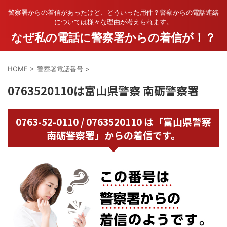
警察署からの着信があったけど、どういった用件？警察からの電話連絡
については様々な理由が考えられます。
なぜ私の電話に警察署からの着信が！？
HOME
>
警察署電話番号
>
0763520110は富山県警察 南砺警察署
0763-52-0110 / 0763520110 は「富山県警察
南砺警察署」からの着信です。