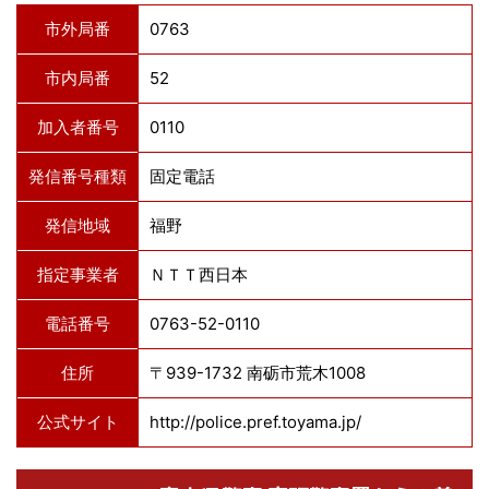
市外局番
0763
市内局番
52
加入者番号
0110
発信番号種類
固定電話
発信地域
福野
指定事業者
ＮＴＴ西日本
電話番号
0763-52-0110
住所
〒939-1732 南砺市荒木1008
公式サイト
http://police.pref.toyama.jp/