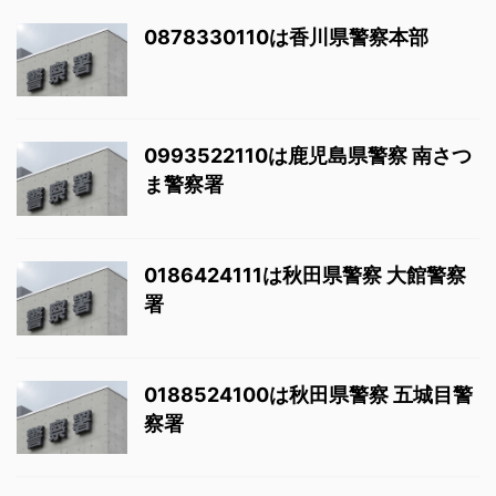
0878330110は香川県警察本部
0993522110は鹿児島県警察 南さつ
ま警察署
0186424111は秋田県警察 大館警察
署
0188524100は秋田県警察 五城目警
察署