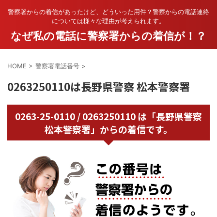
警察署からの着信があったけど、どういった用件？警察からの電話連絡
については様々な理由が考えられます。
なぜ私の電話に警察署からの着信が！？
HOME
>
警察署電話番号
>
0263250110は長野県警察 松本警察署
0263-25-0110 / 0263250110 は「長野県警察
松本警察署」からの着信です。