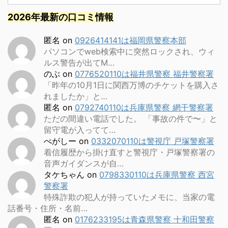
2026年最新の口コミ情報
匿名
on
0926414141は福岡県警察本部
パソコンでweb検索中に突然ロックされ、ウィ
ルス警告が出てM…
のぶ
on
0776520110は福井県警察 福井警察署
「昨年の10月1日に関西万博のチケットを購入さ
れましたか」と…
匿名
on
0792740110は兵庫県警察 網干警察署
ただの間違い電話でした。 「事故の件で〜」と
留守電が入ってて…
ぺがしー
on
0332070110は警視庁 戸塚警察署
着信履歴から掛け直すと警視庁・戸塚警察署の
音声ガイダンスが自…
タケちゃん
on
0798330110は兵庫県警察 西宮
警察署
特殊詐欺の犯人が持っていたメモに、当家の電
話番号・住所・名前…
匿名
on
0176233195は青森県警察 十和田警察