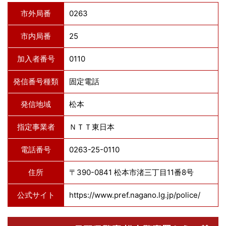
市外局番
0263
市内局番
25
加入者番号
0110
発信番号種類
固定電話
発信地域
松本
指定事業者
ＮＴＴ東日本
電話番号
0263-25-0110
住所
〒390-0841 松本市渚三丁目11番8号
公式サイト
https://www.pref.nagano.lg.jp/police/