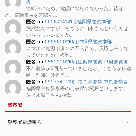
署
運転中のため、電話に出られなかった。後ほ
ど、電話番号を確認す…
匿名
on
0926414141は福岡県警察本部
突然なんですが そちらに山本さんという方は
いらっしゃいますか…
匿名
on
0988620110は沖縄県警察本部
スマホの電源ボタンの不具合で、反応し辛くな
っていたため、複数…
匿名
on
0552320110は山梨県警察 甲府警察署
不在着信が2回入っていましたが、こちらから連
絡した時には担当…
匿名
on
0927340110は福岡県警察 中央警察署
福岡県中央警察署の刑事課の関戸と申します。
佐々木智子さんの携…
警察署
警察署電話番号