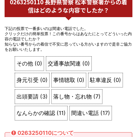
0263250110 長野県警察 松本警察署からの着
信はどのような内容でしたか？
下記の投票で一番多いのは間違い電話でした。
クリックだけの簡単投票！この番号からはあなたにとってどういった内
容の電話でしたか？
知らない番号からの着信で不安に思っている方がいますので是非ご協力
をお願いいたします。
その他
(
0
)
交通事故関連
(
0
)
身元引受
(
0
)
事情聴取
(
0
)
駐車違反
(
0
)
出頭要請
(
3
)
落し物・忘れ物
(
7
)
なんらかの確認
(
11
)
間違い電話
(
17
)
0263250110について