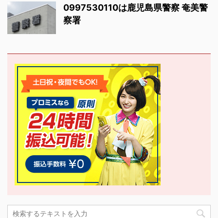
0997530110は鹿児島県警察 奄美警
察署