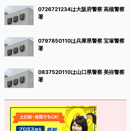
0726721234は大阪府警察 高槻警察
署
0797850110は兵庫県警察 宝塚警察
署
0837520110は山口県警察 美祢警察
署