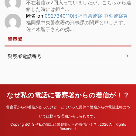
不在着信が2回入っていましたが、こちらから連
絡した時には担当…
匿名
on
0927340110は福岡県警察 中央警察署
福岡県中央警察署の刑事課の関戸と申します。
佐々木智子さんの携…
警察署
警察署電話番号
なぜ私の電話に警察署からの着信が！？
警察署からの着信があったけど、どういった用件？警察からの電話連絡につ
いては様々な理由が考えられます。
Copyright© なぜ私の電話に警察署からの着信が！？ , 2026 All Rights
Reserved.