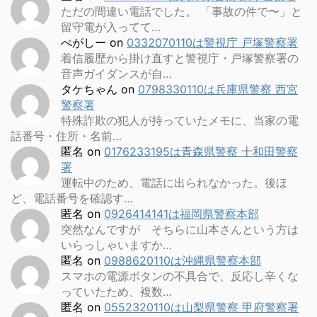
ただの間違い電話でした。 「事故の件で〜」と
留守電が入ってて…
ぺがしー
on
0332070110は警視庁 戸塚警察署
着信履歴から掛け直すと警視庁・戸塚警察署の
音声ガイダンスが自…
タケちゃん
on
0798330110は兵庫県警察 西宮
警察署
特殊詐欺の犯人が持っていたメモに、当家の電
話番号・住所・名前…
匿名
on
0176233195は青森県警察 十和田警察
署
運転中のため、電話に出られなかった。後ほ
ど、電話番号を確認す…
匿名
on
0926414141は福岡県警察本部
突然なんですが そちらに山本さんという方は
いらっしゃいますか…
匿名
on
0988620110は沖縄県警察本部
スマホの電源ボタンの不具合で、反応し辛くな
っていたため、複数…
匿名
on
0552320110は山梨県警察 甲府警察署