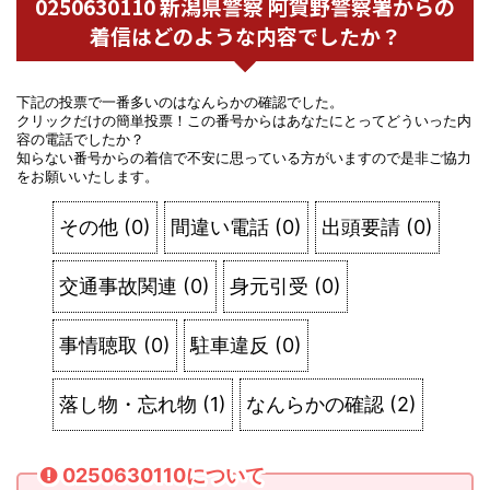
0250630110 新潟県警察 阿賀野警察署からの
着信はどのような内容でしたか？
下記の投票で一番多いのはなんらかの確認でした。
クリックだけの簡単投票！この番号からはあなたにとってどういった内
容の電話でしたか？
知らない番号からの着信で不安に思っている方がいますので是非ご協力
をお願いいたします。
その他
(
0
)
間違い電話
(
0
)
出頭要請
(
0
)
交通事故関連
(
0
)
身元引受
(
0
)
事情聴取
(
0
)
駐車違反
(
0
)
落し物・忘れ物
(
1
)
なんらかの確認
(
2
)
0250630110について