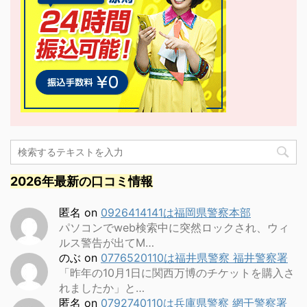
2026年最新の口コミ情報
匿名
on
0926414141は福岡県警察本部
パソコンでweb検索中に突然ロックされ、ウィ
ルス警告が出てM…
のぶ
on
0776520110は福井県警察 福井警察署
「昨年の10月1日に関西万博のチケットを購入さ
れましたか」と…
匿名
on
0792740110は兵庫県警察 網干警察署