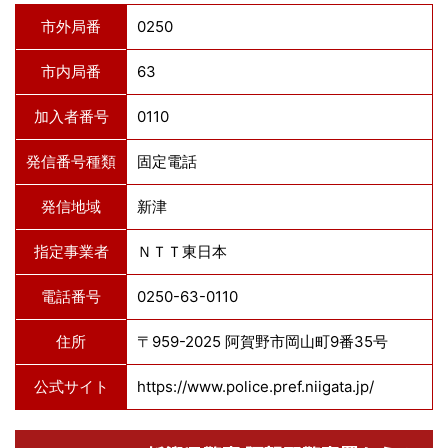
市外局番
0250
市内局番
63
加入者番号
0110
発信番号種類
固定電話
発信地域
新津
指定事業者
ＮＴＴ東日本
電話番号
0250-63-0110
住所
〒959-2025 阿賀野市岡山町9番35号
公式サイト
https://www.police.pref.niigata.jp/