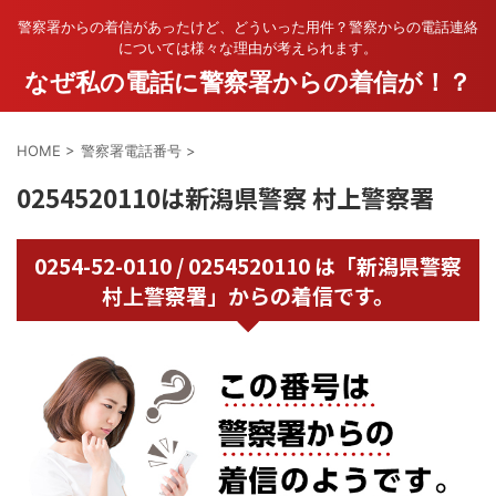
警察署からの着信があったけど、どういった用件？警察からの電話連絡
については様々な理由が考えられます。
なぜ私の電話に警察署からの着信が！？
HOME
>
警察署電話番号
>
0254520110は新潟県警察 村上警察署
0254-52-0110 / 0254520110 は「新潟県警察
村上警察署」からの着信です。