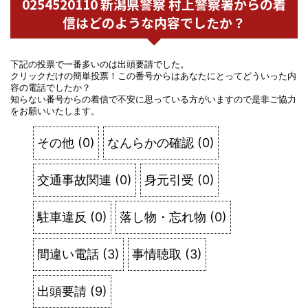
0254520110 新潟県警察 村上警察署からの着
信はどのような内容でしたか？
下記の投票で一番多いのは出頭要請でした。
クリックだけの簡単投票！この番号からはあなたにとってどういった内
容の電話でしたか？
知らない番号からの着信で不安に思っている方がいますので是非ご協力
をお願いいたします。
その他
(
0
)
なんらかの確認
(
0
)
交通事故関連
(
0
)
身元引受
(
0
)
駐車違反
(
0
)
落し物・忘れ物
(
0
)
間違い電話
(
3
)
事情聴取
(
3
)
出頭要請
(
9
)