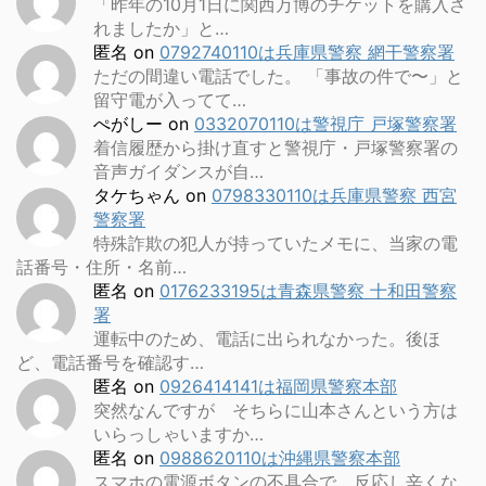
「昨年の10月1日に関西万博のチケットを購入さ
れましたか」と…
匿名
on
0792740110は兵庫県警察 網干警察署
ただの間違い電話でした。 「事故の件で〜」と
留守電が入ってて…
ぺがしー
on
0332070110は警視庁 戸塚警察署
着信履歴から掛け直すと警視庁・戸塚警察署の
音声ガイダンスが自…
タケちゃん
on
0798330110は兵庫県警察 西宮
警察署
特殊詐欺の犯人が持っていたメモに、当家の電
話番号・住所・名前…
匿名
on
0176233195は青森県警察 十和田警察
署
運転中のため、電話に出られなかった。後ほ
ど、電話番号を確認す…
匿名
on
0926414141は福岡県警察本部
突然なんですが そちらに山本さんという方は
いらっしゃいますか…
匿名
on
0988620110は沖縄県警察本部
スマホの電源ボタンの不具合で、反応し辛くな