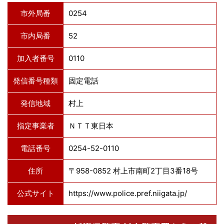
市外局番
0254
市内局番
52
加入者番号
0110
発信番号種類
固定電話
発信地域
村上
指定事業者
ＮＴＴ東日本
電話番号
0254-52-0110
住所
〒958-0852 村上市南町2丁目3番18号
公式サイト
https://www.police.pref.niigata.jp/