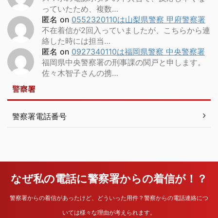
っていたため、複数…
匿名
on
0552320110は山梨県警察 甲府警察署
不在着信が2回入っていましたが、こちらから連
絡した時には担当…
匿名
on
0927340110は福岡県警察 中央警察署
福岡県中央警察署の刑事課の関戸と申します。
佐々木智子さんの携…
警察署
警察署電話番号
なぜ私の電話に警察署からの着信が！？
警察署からの着信があったけど、どういった用件？警察からの電話連絡につ
いては様々な理由が考えられます。