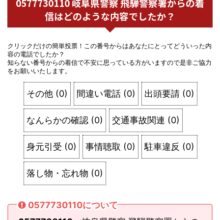
0577730110 岐阜県警察 飛騨警察署からの着
信はどのような内容でしたか？
クリックだけの簡単投票！この番号からはあなたにとってどういった内
容の電話でしたか？
知らない番号からの着信で不安に思っている方がいますので是非ご協力
をお願いいたします。
その他
(
0
)
間違い電話
(
0
)
出頭要請
(
0
)
なんらかの確認
(
0
)
交通事故関連
(
0
)
身元引受
(
0
)
事情聴取
(
0
)
駐車違反
(
0
)
落し物・忘れ物
(
0
)
0577730110について