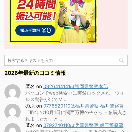
2026年最新の口コミ情報
匿名
on
0926414141は福岡県警察本部
パソコンでweb検索中に突然ロックされ、ウィ
ルス警告が出てM…
のぶ
on
0776520110は福井県警察 福井警察署
「昨年の10月1日に関西万博のチケットを購入さ
れましたか」と…
匿名
on
0792740110は兵庫県警察 網干警察署
ただの間違い電話でした。 「事故の件で〜」と