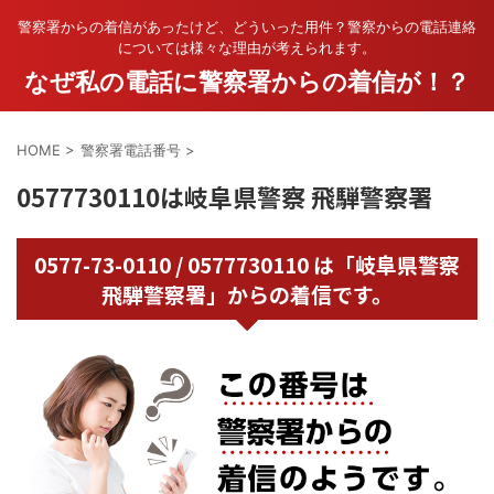
警察署からの着信があったけど、どういった用件？警察からの電話連絡
については様々な理由が考えられます。
なぜ私の電話に警察署からの着信が！？
HOME
>
警察署電話番号
>
0577730110は岐阜県警察 飛騨警察署
0577-73-0110 / 0577730110 は「岐阜県警察
飛騨警察署」からの着信です。