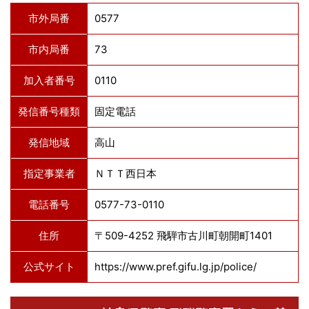
市外局番
0577
市内局番
73
加入者番号
0110
発信番号種類
固定電話
発信地域
高山
指定事業者
ＮＴＴ西日本
電話番号
0577-73-0110
住所
〒509-4252 飛騨市古川町朝開町1401
公式サイト
https://www.pref.gifu.lg.jp/police/