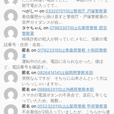
留守電が入ってて…
ぺがしー
on
0332070110は警視庁 戸塚警察署
着信履歴から掛け直すと警視庁・戸塚警察署の
音声ガイダンスが自…
タケちゃん
on
0798330110は兵庫県警察 西宮
警察署
特殊詐欺の犯人が持っていたメモに、当家の電
話番号・住所・名前…
匿名
on
0176233195は青森県警察 十和田警察
署
運転中のため、電話に出られなかった。後ほ
ど、電話番号を確認す…
匿名
on
0926414141は福岡県警察本部
突然なんですが そちらに山本さんという方は
いらっしゃいますか…
匿名
on
0988620110は沖縄県警察本部
スマホの電源ボタンの不具合で、反応し辛くな
っていたため、複数…
匿名
on
0552320110は山梨県警察 甲府警察署
不在着信が2回入っていましたが、こちらから連