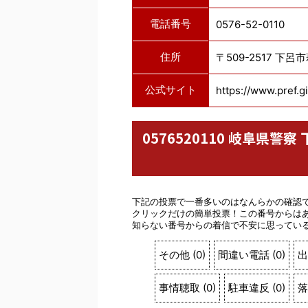
電話番号
0576-52-0110
住所
〒509-2517 下呂
公式サイト
https://www.pref.gi
0576520110 岐阜県
下記の投票で一番多いのはなんらかの確認
クリックだけの簡単投票！この番号からは
知らない番号からの着信で不安に思ってい
その他
(
0
)
間違い電話
(
0
)
出
事情聴取
(
0
)
駐車違反
(
0
)
落