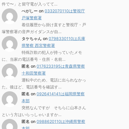
件で〜」と留守電が入ってて…
ぺがしー
on
0332070110は警視庁
戸塚警察署
着信履歴から掛け直すと警視庁・戸
塚警察署の音声ガイダンスが自…
タケちゃん
on
0798330110は兵庫
県警察 西宮警察署
特殊詐欺の犯人が持っていたメモ
に、当家の電話番号・住所・名前…
匿名
on
0176233195は青森県警察
十和田警察署
運転中のため、電話に出られなかっ
た。後ほど、電話番号を確認す…
匿名
on
0926414141は福岡県警察
本部
突然なんですが そちらに山本さん
という方はいらっしゃいますか…
匿名
on
0988620110は沖縄県警察
本部