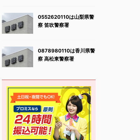
0552620110は山梨県警
察 笛吹警察署
0878980110は香川県警
察 高松東警察署