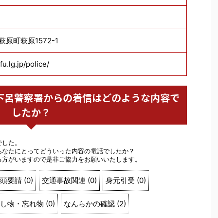
市萩原町萩原1572-1
fu.lg.jp/police/
警察 下呂警察署からの着信はどのような内容で
したか？
でした。
あなたにとってどういった内容の電話でしたか？
る方がいますので是非ご協力をお願いいたします。
頭要請
(
0
)
交通事故関連
(
0
)
身元引受
(
0
)
し物・忘れ物
(
0
)
なんらかの確認
(
2
)