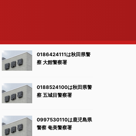
0186424111は秋田県警
察 大館警察署
0188524100は秋田県警
察 五城目警察署
0997530110は鹿児島県
警察 奄美警察署