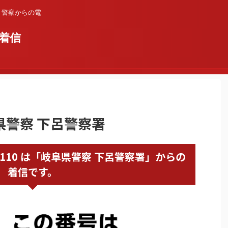
？警察からの電
着信
阜県警察 下呂警察署
576520110 は「岐阜県警察 下呂警察署」からの
着信です。