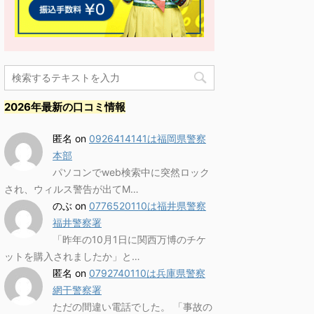
2026年最新の口コミ情報
匿名
on
0926414141は福岡県警察
本部
パソコンでweb検索中に突然ロック
され、ウィルス警告が出てM…
のぶ
on
0776520110は福井県警察
福井警察署
「昨年の10月1日に関西万博のチケ
ットを購入されましたか」と…
匿名
on
0792740110は兵庫県警察
網干警察署
ただの間違い電話でした。 「事故の