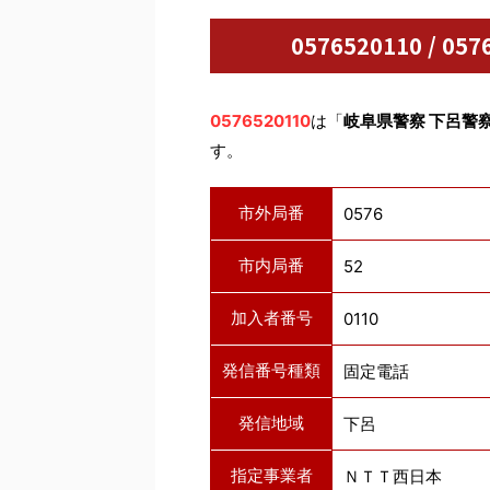
0576520110 / 
0576520110
は「
岐阜県警察 下呂警
す。
市外局番
0576
市内局番
52
加入者番号
0110
発信番号種類
固定電話
発信地域
下呂
指定事業者
ＮＴＴ西日本