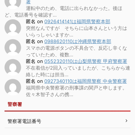
署
運転中のため、電話に出られなかった。後ほ
ど、電話番号を確認す…
匿名
on
0926414141は福岡県警察本部
突然なんですが そちらに山本さんという方は
いらっしゃいますか…
匿名
on
0988620110は沖縄県警察本部
スマホの電源ボタンの不具合で、反応し辛くな
っていたため、複数…
匿名
on
0552320110は山梨県警察 甲府警察署
不在着信が2回入っていましたが、こちらから連
絡した時には担当…
匿名
on
0927340110は福岡県警察 中央警察署
福岡県中央警察署の刑事課の関戸と申します。
佐々木智子さんの携…
警察署
警察署電話番号