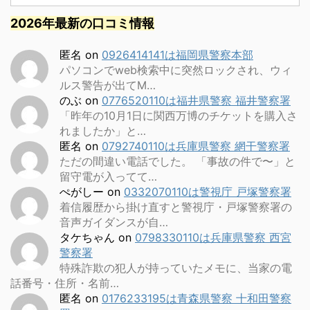
2026年最新の口コミ情報
匿名
on
0926414141は福岡県警察本部
パソコンでweb検索中に突然ロックされ、ウィ
ルス警告が出てM…
のぶ
on
0776520110は福井県警察 福井警察署
「昨年の10月1日に関西万博のチケットを購入さ
れましたか」と…
匿名
on
0792740110は兵庫県警察 網干警察署
ただの間違い電話でした。 「事故の件で〜」と
留守電が入ってて…
ぺがしー
on
0332070110は警視庁 戸塚警察署
着信履歴から掛け直すと警視庁・戸塚警察署の
音声ガイダンスが自…
タケちゃん
on
0798330110は兵庫県警察 西宮
警察署
特殊詐欺の犯人が持っていたメモに、当家の電
話番号・住所・名前…
匿名
on
0176233195は青森県警察 十和田警察