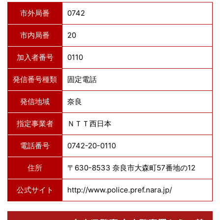
市外局番
0742
市内局番
20
加入者番号
0110
発信番号種類
固定電話
発信地域
奈良
指定事業者
ＮＴＴ西日本
電話番号
0742-20-0110
住所
〒630-8533 奈良市大森町57番地の12
公式サイト
http://www.police.pref.nara.jp/