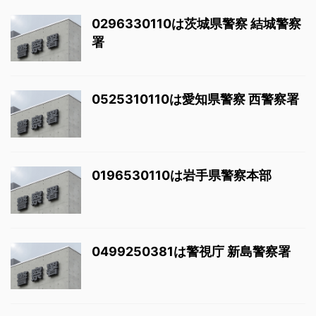
0296330110は茨城県警察 結城警察
署
0525310110は愛知県警察 西警察署
0196530110は岩手県警察本部
0499250381は警視庁 新島警察署