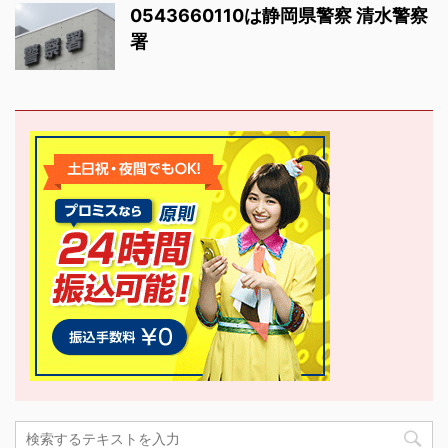
0543660110は静岡県警察 清水警察
署