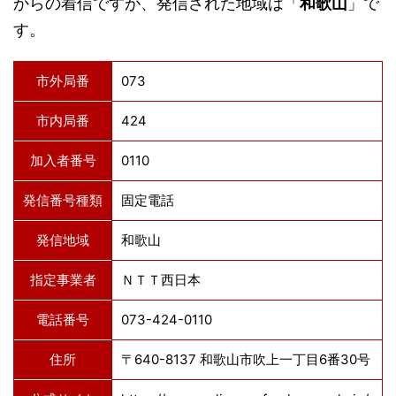
からの着信ですが、発信された地域は「
和歌山
」で
す。
市外局番
073
市内局番
424
加入者番号
0110
発信番号種類
固定電話
発信地域
和歌山
指定事業者
ＮＴＴ西日本
電話番号
073-424-0110
住所
〒640-8137 和歌山市吹上一丁目6番30号