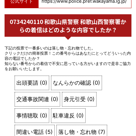
公式サイト
https://www.police.pref.wakayama.lg.jp/
0734240110 和歌山県警察 和歌山西警察署か
らの着信はどのような内容でしたか？
下記の投票で一番多いのは落し物・忘れ物でした。
クリックだけの簡単投票！この番号からはあなたにとってどういった内
容の電話でしたか？
知らない番号からの着信で不安に思っている方がいますので是非ご協力
をお願いいたします。
出頭要請
(
0
)
なんらかの確認
(
0
)
交通事故関連
(
0
)
身元引受
(
0
)
事情聴取
(
0
)
駐車違反
(
0
)
間違い電話
(
5
)
落し物・忘れ物
(
7
)