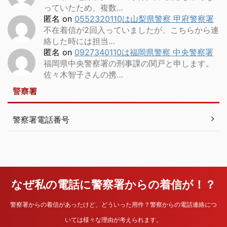
っていたため、複数…
匿名
on
0552320110は山梨県警察 甲府警察署
不在着信が2回入っていましたが、こちらから連
絡した時には担当…
匿名
on
0927340110は福岡県警察 中央警察署
福岡県中央警察署の刑事課の関戸と申します。
佐々木智子さんの携…
警察署
警察署電話番号
なぜ私の電話に警察署からの着信が！？
警察署からの着信があったけど、どういった用件？警察からの電話連絡につ
いては様々な理由が考えられます。