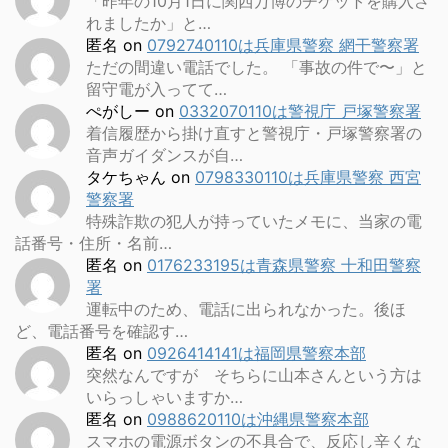
「昨年の10月1日に関西万博のチケットを購入さ
れましたか」と…
匿名
on
0792740110は兵庫県警察 網干警察署
ただの間違い電話でした。 「事故の件で〜」と
留守電が入ってて…
ぺがしー
on
0332070110は警視庁 戸塚警察署
着信履歴から掛け直すと警視庁・戸塚警察署の
音声ガイダンスが自…
タケちゃん
on
0798330110は兵庫県警察 西宮
警察署
特殊詐欺の犯人が持っていたメモに、当家の電
話番号・住所・名前…
匿名
on
0176233195は青森県警察 十和田警察
署
運転中のため、電話に出られなかった。後ほ
ど、電話番号を確認す…
匿名
on
0926414141は福岡県警察本部
突然なんですが そちらに山本さんという方は
いらっしゃいますか…
匿名
on
0988620110は沖縄県警察本部
スマホの電源ボタンの不具合で、反応し辛くな