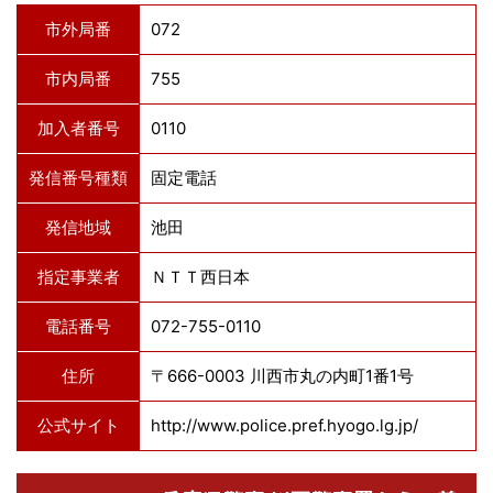
市外局番
072
市内局番
755
加入者番号
0110
発信番号種類
固定電話
発信地域
池田
指定事業者
ＮＴＴ西日本
電話番号
072-755-0110
住所
〒666-0003 川西市丸の内町1番1号
公式サイト
http://www.police.pref.hyogo.lg.jp/