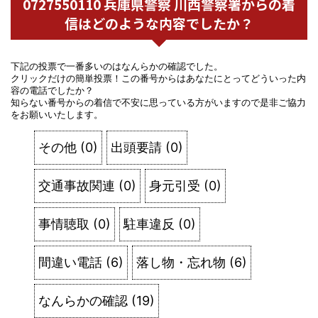
0727550110 兵庫県警察 川西警察署からの着
信はどのような内容でしたか？
下記の投票で一番多いのはなんらかの確認でした。
クリックだけの簡単投票！この番号からはあなたにとってどういった内
容の電話でしたか？
知らない番号からの着信で不安に思っている方がいますので是非ご協力
をお願いいたします。
その他
(
0
)
出頭要請
(
0
)
交通事故関連
(
0
)
身元引受
(
0
)
事情聴取
(
0
)
駐車違反
(
0
)
間違い電話
(
6
)
落し物・忘れ物
(
6
)
なんらかの確認
(
19
)