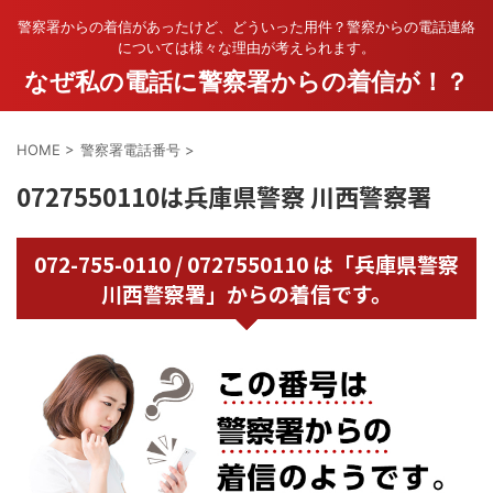
警察署からの着信があったけど、どういった用件？警察からの電話連絡
については様々な理由が考えられます。
なぜ私の電話に警察署からの着信が！？
HOME
>
警察署電話番号
>
0727550110は兵庫県警察 川西警察署
072-755-0110 / 0727550110 は「兵庫県警察
川西警察署」からの着信です。