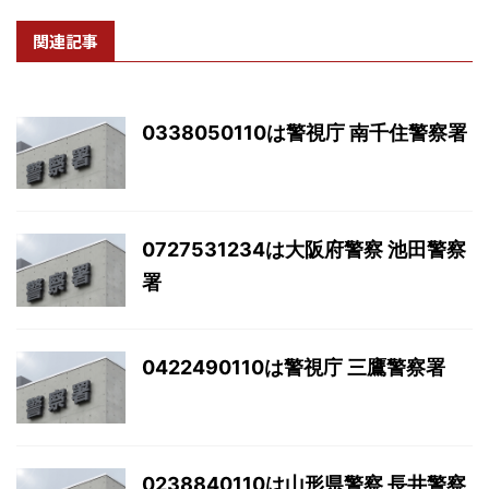
関連記事
0338050110は警視庁 南千住警察署
0727531234は大阪府警察 池田警察
署
0422490110は警視庁 三鷹警察署
0238840110は山形県警察 長井警察