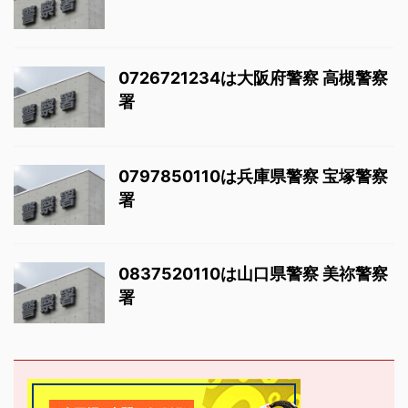
0726721234は大阪府警察 高槻警察
署
0797850110は兵庫県警察 宝塚警察
署
0837520110は山口県警察 美祢警察
署