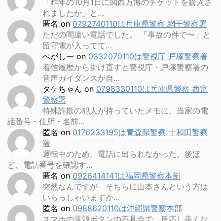
「昨年の10月1日に関西万博のチケットを購入さ
れましたか」と…
匿名
on
0792740110は兵庫県警察 網干警察署
ただの間違い電話でした。 「事故の件で〜」と
留守電が入ってて…
ぺがしー
on
0332070110は警視庁 戸塚警察署
着信履歴から掛け直すと警視庁・戸塚警察署の
音声ガイダンスが自…
タケちゃん
on
0798330110は兵庫県警察 西宮
警察署
特殊詐欺の犯人が持っていたメモに、当家の電
話番号・住所・名前…
匿名
on
0176233195は青森県警察 十和田警察
署
運転中のため、電話に出られなかった。後ほ
ど、電話番号を確認す…
匿名
on
0926414141は福岡県警察本部
突然なんですが そちらに山本さんという方は
いらっしゃいますか…
匿名
on
0988620110は沖縄県警察本部
スマホの電源ボタンの不具合で、反応し辛くな