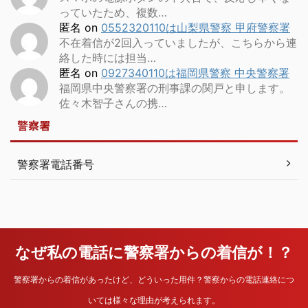
っていたため、複数…
匿名
on
0552320110は山梨県警察 甲府警察署
不在着信が2回入っていましたが、こちらから連
絡した時には担当…
匿名
on
0927340110は福岡県警察 中央警察署
福岡県中央警察署の刑事課の関戸と申します。
佐々木智子さんの携…
警察署
警察署電話番号
なぜ私の電話に警察署からの着信が！？
警察署からの着信があったけど、どういった用件？警察からの電話連絡につ
いては様々な理由が考えられます。