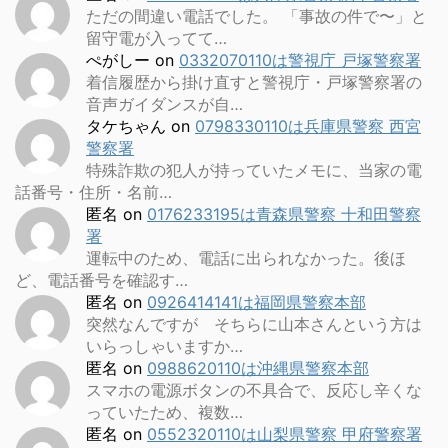
ただの間違い電話でした。 「事故の件で〜」と
留守電が入ってて…
ぺがしー
on
0332070110は警視庁 戸塚警察署
着信履歴から掛け直すと警視庁・戸塚警察署の
音声ガイダンスが自…
タケちゃん
on
0798330110は兵庫県警察 西宮
警察署
特殊詐欺の犯人が持っていたメモに、当家の電
話番号・住所・名前…
匿名
on
0176233195は青森県警察 十和田警察
署
運転中のため、電話に出られなかった。後ほ
ど、電話番号を確認す…
匿名
on
0926414141は福岡県警察本部
突然なんですが そちらに山本さんという方は
いらっしゃいますか…
匿名
on
0988620110は沖縄県警察本部
スマホの電源ボタンの不具合で、反応し辛くな
っていたため、複数…
匿名
on
0552320110は山梨県警察 甲府警察署