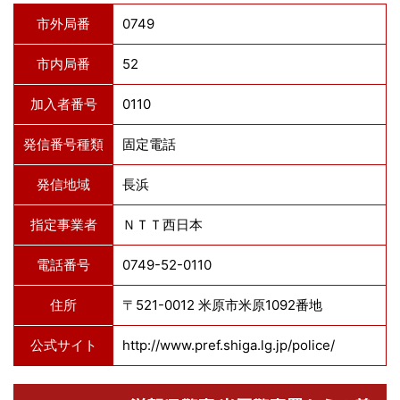
市外局番
0749
市内局番
52
加入者番号
0110
発信番号種類
固定電話
発信地域
長浜
指定事業者
ＮＴＴ西日本
電話番号
0749-52-0110
住所
〒521-0012 米原市米原1092番地
公式サイト
http://www.pref.shiga.lg.jp/police/