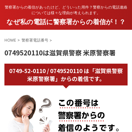
警察署からの着信があったけど、どういった用件？警察からの電話連絡
については様々な理由が考えられます。
なぜ私の電話に警察署からの着信が！？
HOME
>
警察署電話番号
>
0749520110は滋賀県警察 米原警察署
0749-52-0110 / 0749520110 は「滋賀県警察
米原警察署」からの着信です。