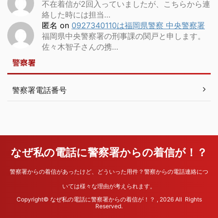
不在着信が2回入っていましたが、こちらから連
絡した時には担当…
匿名
on
0927340110は福岡県警察 中央警察署
福岡県中央警察署の刑事課の関戸と申します。
佐々木智子さんの携…
警察署
警察署電話番号
なぜ私の電話に警察署からの着信が！？
警察署からの着信があったけど、どういった用件？警察からの電話連絡につ
いては様々な理由が考えられます。
Copyright© なぜ私の電話に警察署からの着信が！？ , 2026 All Rights
Reserved.