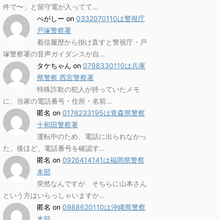
件で〜」と留守電が入ってて…
ぺがしー
on
0332070110は警視庁
戸塚警察署
着信履歴から掛け直すと警視庁・戸
塚警察署の音声ガイダンスが自…
タケちゃん
on
0798330110は兵庫
県警察 西宮警察署
特殊詐欺の犯人が持っていたメモ
に、当家の電話番号・住所・名前…
匿名
on
0176233195は青森県警察
十和田警察署
運転中のため、電話に出られなかっ
た。後ほど、電話番号を確認す…
匿名
on
0926414141は福岡県警察
本部
突然なんですが そちらに山本さん
という方はいらっしゃいますか…
匿名
on
0988620110は沖縄県警察
本部