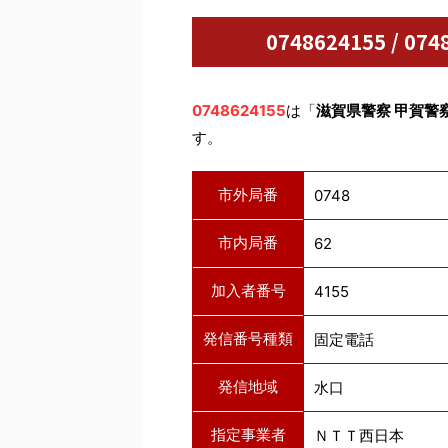
0748624155 / 
0748624155
は「
滋賀県警察 甲賀警
す。
市外局番
0748
市内局番
62
加入者番号
4155
発信番号種類
固定電話
発信地域
水口
指定事業者
ＮＴＴ西日本