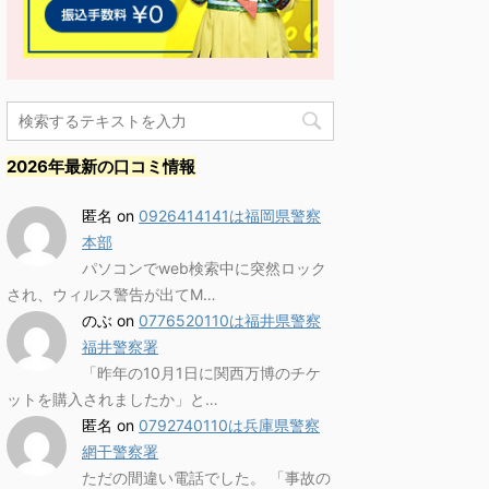
2026年最新の口コミ情報
匿名
on
0926414141は福岡県警察
本部
パソコンでweb検索中に突然ロック
され、ウィルス警告が出てM…
のぶ
on
0776520110は福井県警察
福井警察署
「昨年の10月1日に関西万博のチケ
ットを購入されましたか」と…
匿名
on
0792740110は兵庫県警察
網干警察署
ただの間違い電話でした。 「事故の