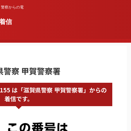
？警察からの電
着信
賀県警察 甲賀警察署
748624155 は「滋賀県警察 甲賀警察署」からの
着信です。