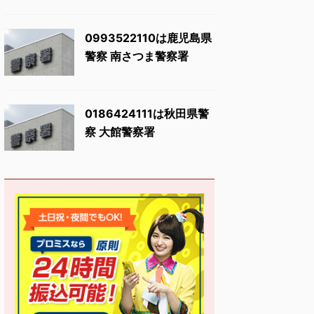
0993522110は鹿児島県
警察 南さつま警察署
0186424111は秋田県警
察 大館警察署