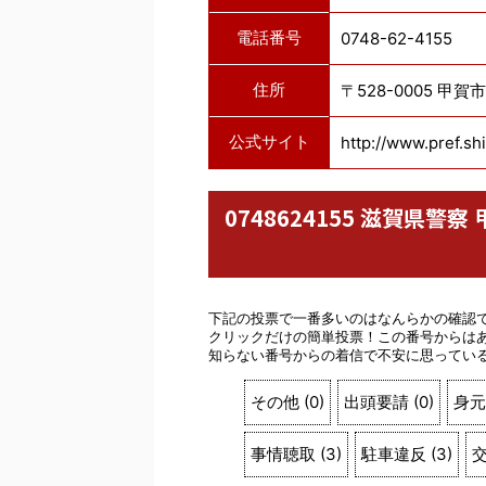
電話番号
0748-62-4155
住所
〒528-0005 甲
公式サイト
http://www.pref.shi
0748624155 滋賀県
下記の投票で一番多いのはなんらかの確認
クリックだけの簡単投票！この番号からは
知らない番号からの着信で不安に思ってい
その他
(
0
)
出頭要請
(
0
)
身元
事情聴取
(
3
)
駐車違反
(
3
)