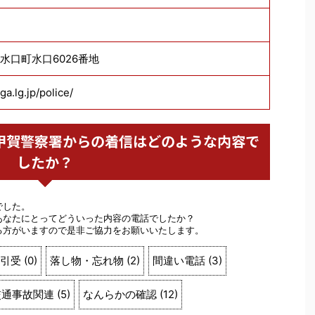
賀市水口町水口6026番地
ga.lg.jp/police/
警察 甲賀警察署からの着信はどのような内容で
したか？
でした。
あなたにとってどういった内容の電話でしたか？
る方がいますので是非ご協力をお願いいたします。
引受
(
0
)
落し物・忘れ物
(
2
)
間違い電話
(
3
)
交通事故関連
(
5
)
なんらかの確認
(
12
)