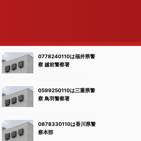
0778240110は福井県警
察 越前警察署
0599250110は三重県警
察 鳥羽警察署
0878330110は香川県警
察本部