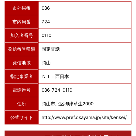
市外局番
086
市内局番
724
加入者番号
0110
発信番号種類
固定電話
発信地域
岡山
指定事業者
ＮＴＴ西日本
電話番号
086-724-0110
住所
岡山市北区御津草生2090
公式サイト
http://www.pref.okayama.jp/site/kenkei/