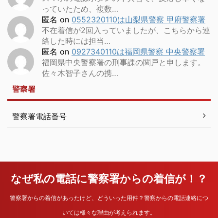
っていたため、複数…
匿名
on
0552320110は山梨県警察 甲府警察署
不在着信が2回入っていましたが、こちらから連
絡した時には担当…
匿名
on
0927340110は福岡県警察 中央警察署
福岡県中央警察署の刑事課の関戸と申します。
佐々木智子さんの携…
警察署
警察署電話番号
なぜ私の電話に警察署からの着信が！？
警察署からの着信があったけど、どういった用件？警察からの電話連絡につ
いては様々な理由が考えられます。