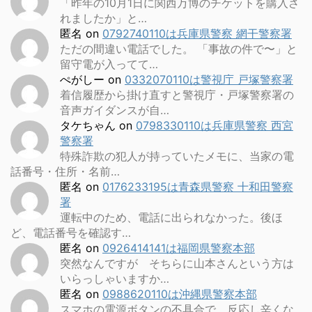
「昨年の10月1日に関西万博のチケットを購入さ
れましたか」と…
匿名
on
0792740110は兵庫県警察 網干警察署
ただの間違い電話でした。 「事故の件で〜」と
留守電が入ってて…
ぺがしー
on
0332070110は警視庁 戸塚警察署
着信履歴から掛け直すと警視庁・戸塚警察署の
音声ガイダンスが自…
タケちゃん
on
0798330110は兵庫県警察 西宮
警察署
特殊詐欺の犯人が持っていたメモに、当家の電
話番号・住所・名前…
匿名
on
0176233195は青森県警察 十和田警察
署
運転中のため、電話に出られなかった。後ほ
ど、電話番号を確認す…
匿名
on
0926414141は福岡県警察本部
突然なんですが そちらに山本さんという方は
いらっしゃいますか…
匿名
on
0988620110は沖縄県警察本部
スマホの電源ボタンの不具合で、反応し辛くな