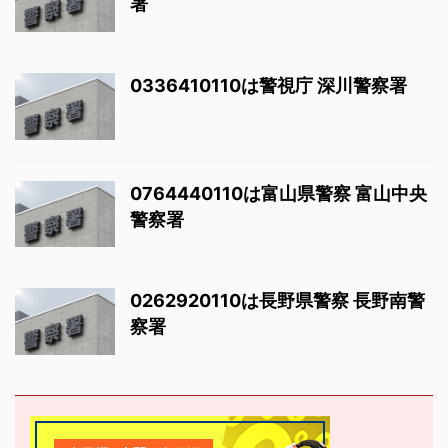
署
0336410110は警視庁 深川警察署
0764440110は富山県警察 富山中央
警察署
0262920110は長野県警察 長野南警
察署