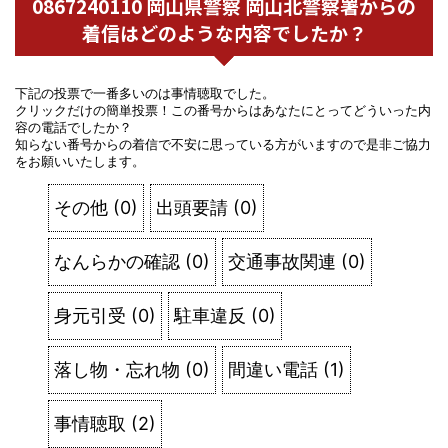
0867240110 岡山県警察 岡山北警察署からの
着信はどのような内容でしたか？
下記の投票で一番多いのは事情聴取でした。
クリックだけの簡単投票！この番号からはあなたにとってどういった内
容の電話でしたか？
知らない番号からの着信で不安に思っている方がいますので是非ご協力
をお願いいたします。
その他
(
0
)
出頭要請
(
0
)
なんらかの確認
(
0
)
交通事故関連
(
0
)
身元引受
(
0
)
駐車違反
(
0
)
落し物・忘れ物
(
0
)
間違い電話
(
1
)
事情聴取
(
2
)