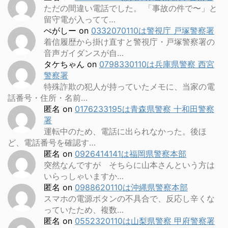
ただの間違い電話でした。 「事故の件で〜」と
留守電が入ってて…
ぺがしー
on
0332070110は警視庁 戸塚警察署
着信履歴から掛け直すと警視庁・戸塚警察署の
音声ガイダンスが自…
タケちゃん
on
0798330110は兵庫県警察 西宮
警察署
特殊詐欺の犯人が持っていたメモに、当家の電
話番号・住所・名前…
匿名
on
0176233195は青森県警察 十和田警察
署
運転中のため、電話に出られなかった。後ほ
ど、電話番号を確認す…
匿名
on
0926414141は福岡県警察本部
突然なんですが そちらに山本さんという方は
いらっしゃいますか…
匿名
on
0988620110は沖縄県警察本部
スマホの電源ボタンの不具合で、反応し辛くな
っていたため、複数…
匿名
on
0552320110は山梨県警察 甲府警察署