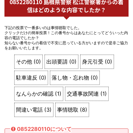
0852280110 島根県警察 松江警察署からの着
信はどのような内容でしたか？
下記の投票で一番多いのは事情聴取でした。
クリックだけの簡単投票！この番号からはあなたにとってどういった内
容の電話でしたか？
知らない番号からの着信で不安に思っている方がいますので是非ご協力
をお願いいたします。
その他
(
0
)
出頭要請
(
0
)
身元引受
(
0
)
駐車違反
(
0
)
落し物・忘れ物
(
0
)
なんらかの確認
(
1
)
交通事故関連
(
1
)
間違い電話
(
3
)
事情聴取
(
8
)
0852280110について