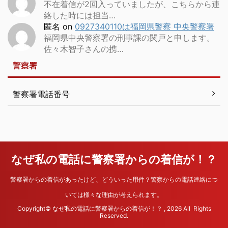
不在着信が2回入っていましたが、こちらから連
絡した時には担当…
匿名
on
0927340110は福岡県警察 中央警察署
福岡県中央警察署の刑事課の関戸と申します。
佐々木智子さんの携…
警察署
警察署電話番号
なぜ私の電話に警察署からの着信が！？
警察署からの着信があったけど、どういった用件？警察からの電話連絡につ
いては様々な理由が考えられます。
Copyright© なぜ私の電話に警察署からの着信が！？ , 2026 All Rights
Reserved.