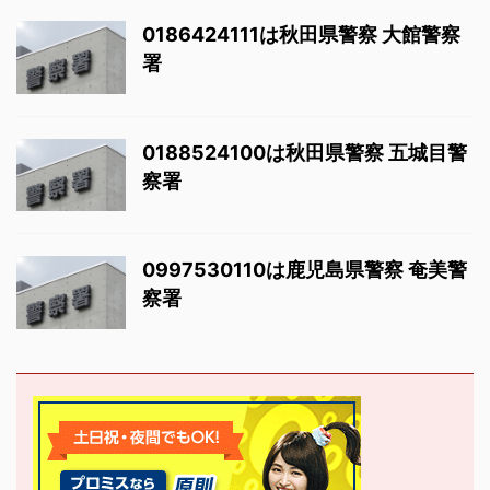
0186424111は秋田県警察 大館警察
署
0188524100は秋田県警察 五城目警
察署
0997530110は鹿児島県警察 奄美警
察署