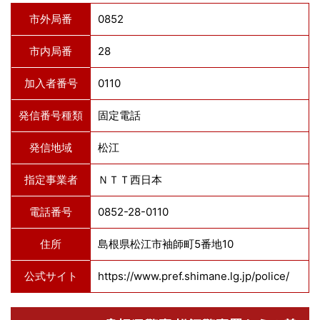
市外局番
0852
市内局番
28
加入者番号
0110
発信番号種類
固定電話
発信地域
松江
指定事業者
ＮＴＴ西日本
電話番号
0852-28-0110
住所
島根県松江市袖師町5番地10
公式サイト
https://www.pref.shimane.lg.jp/police/