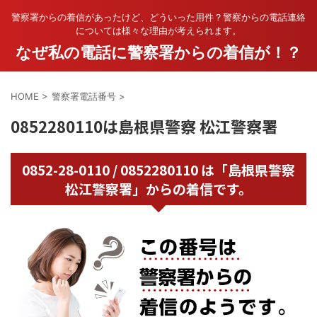
警察署からの着信があったけど、どういった用件？警察からの電話連絡
については様々な理由が考えられます。
なぜ私の電話に警察署からの着信が！？
HOME
>
警察署電話番号
>
0852280110は島根県警察 松江警察署
0852-28-0110 / 0852280110 は「島根県警察
松江警察署」からの着信です。