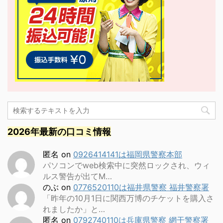
2026年最新の口コミ情報
匿名
on
0926414141は福岡県警察本部
パソコンでweb検索中に突然ロックされ、ウィ
ルス警告が出てM…
のぶ
on
0776520110は福井県警察 福井警察署
「昨年の10月1日に関西万博のチケットを購入さ
れましたか」と…
匿名
on
0792740110は兵庫県警察 網干警察署