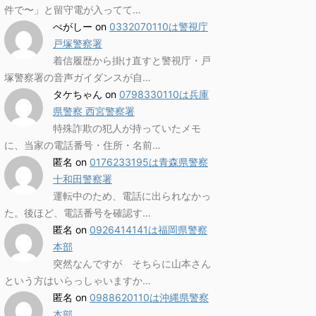
件で〜」と留守電が入ってて…
ぺがしー
on
0332070110は警視庁
戸塚警察署
着信履歴から掛け直すと警視庁・戸
塚警察署の音声ガイダンスが自…
タケちゃん
on
0798330110は兵庫
県警察 西宮警察署
特殊詐欺の犯人が持っていたメモ
に、当家の電話番号・住所・名前…
匿名
on
0176233195は青森県警察
十和田警察署
運転中のため、電話に出られなかっ
た。後ほど、電話番号を確認す…
匿名
on
0926414141は福岡県警察
本部
突然なんですが そちらに山本さん
という方はいらっしゃいますか…
匿名
on
0988620110は沖縄県警察
本部