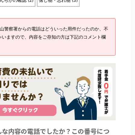
んらかの確認
(
2
)
落し物・忘れ物
(
3
)
山警察署からの電話はどういった用件だったのか、不
ゃいますので、内容をご存知の方は下記のコメント欄
。
んな内容の電話でしたか？この番号につ