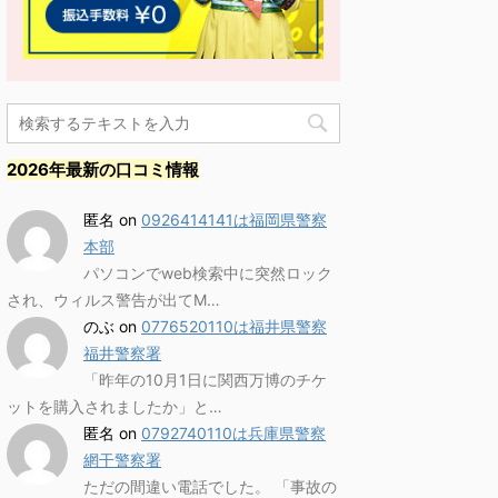
2026年最新の口コミ情報
匿名
on
0926414141は福岡県警察
本部
パソコンでweb検索中に突然ロック
され、ウィルス警告が出てM…
のぶ
on
0776520110は福井県警察
福井警察署
「昨年の10月1日に関西万博のチケ
ットを購入されましたか」と…
匿名
on
0792740110は兵庫県警察
網干警察署
ただの間違い電話でした。 「事故の