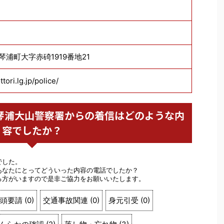
伯郡琴浦町大字赤碕1919番地21
tori.lg.jp/police/
警察 琴浦大山警察署からの着信はどのような内
容でしたか？
でした。
あなたにとってどういった内容の電話でしたか？
る方がいますので是非ご協力をお願いいたします。
頭要請
(
0
)
交通事故関連
(
0
)
身元引受
(
0
)