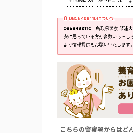
事情聴取
(
0
)
駐車違反
(
1
)
な
0858498110について
0858498110
鳥取県警察 琴浦大
安に思っている方が多数いらっし
より情報提供をお願いいたします
こちらの警察署からはど