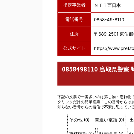
指定事業者
ＮＴＴ西日本
電話番号
0858-49-8110
住所
〒689-2501 東
公式サイト
https://www.pref.tot
0858498110 鳥取県
下記の投票で一番多いのは落し物・忘れ物
クリックだけの簡単投票！この番号からは
知らない番号からの着信で不安に思ってい
その他
(
0
)
間違い電話
(
0
)
出