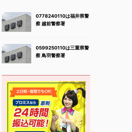
0778240110は福井県警
察 越前警察署
0599250110は三重県警
察 鳥羽警察署