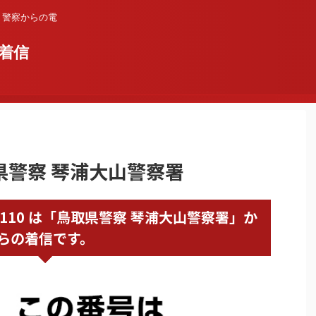
？警察からの電
着信
鳥取県警察 琴浦大山警察署
858498110 は「鳥取県警察 琴浦大山警察署」か
らの着信です。