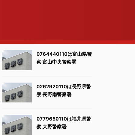
0764440110は富山県警
察 富山中央警察署
0262920110は長野県警
察 長野南警察署
0779650110は福井県警
察 大野警察署