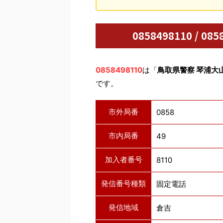
0858498110 / 
0858498110
は「
鳥取県警察 琴浦大
です。
市外局番
0858
市内局番
49
加入者番号
8110
発信番号種類
固定電話
発信地域
倉吉