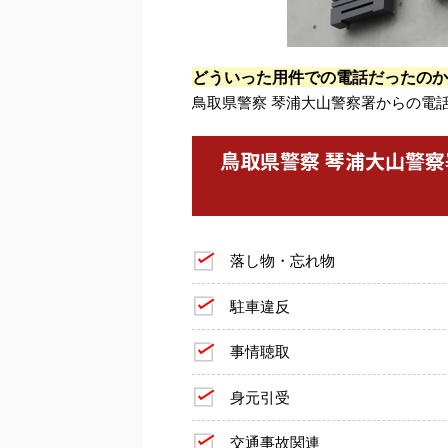
どういった用件での電話だったのか
鳥取県警察 琴浦大山警察署からの電
鳥取県警察 琴浦大山警
落し物・忘れ物
駐車違反
事情聴取
身元引受
交通事故関連