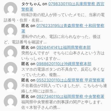
タケちゃん
on
0798330110は兵庫県警察 西宮
警察署
特殊詐欺の犯人が持っていたメモに、当家の電
話番号・住所・名前…
匿名
on
0176233195は青森県警察 十和田警察
署
運転中のため、電話に出られなかった。後ほ
ど、電話番号を確認す…
匿名
on
0926414141は福岡県警察本部
突然なんですが そちらに山本さんという方は
いらっしゃいますか…
匿名
on
0988620110は沖縄県警察本部
スマホの電源ボタンの不具合で、反応し辛くな
っていたため、複数…
匿名
on
0552320110は山梨県警察 甲府警察署
不在着信が2回入っていましたが、こちらから連
絡した時には担当…
匿名
on
0927340110は福岡県警察 中央警察署
福岡県中央警察署の刑事課の関戸と申します。
佐々木智子さんの携…