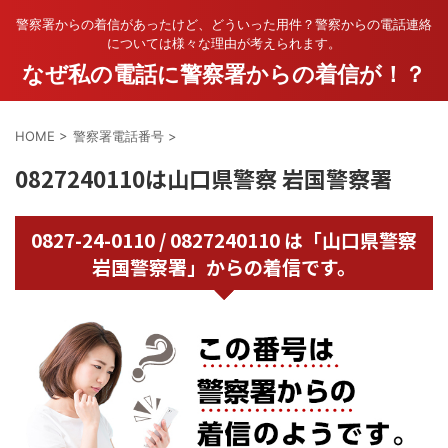
警察署からの着信があったけど、どういった用件？警察からの電話連絡
については様々な理由が考えられます。
なぜ私の電話に警察署からの着信が！？
HOME
>
警察署電話番号
>
0827240110は山口県警察 岩国警察署
0827-24-0110 / 0827240110 は「山口県警察
岩国警察署」からの着信です。