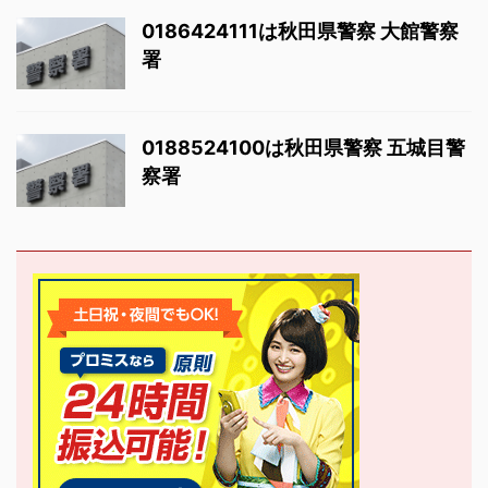
0186424111は秋田県警察 大館警察
署
0188524100は秋田県警察 五城目警
察署