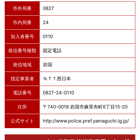
市外局番
0827
市内局番
24
加入者番号
0110
発信番号種類
固定電話
発信地域
岩国
指定事業者
ＮＴＴ西日本
電話番号
0827-24-0110
住所
〒740-0018 岩国市麻里布町6丁目15-20
公式サイト
http://www.police.pref.yamaguchi.lg.jp/