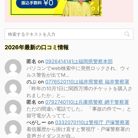
2026年最新の口コミ情報
匿名
on
0926414141は福岡県警察本部
パソコンでweb検索中に突然ロックされ、ウィ
ルス警告が出てM…
のぶ
on
0776520110は福井県警察 福井警察署
「昨年の10月1日に関西万博のチケットを購入さ
れましたか」と…
匿名
on
0792740110は兵庫県警察 網干警察署
ただの間違い電話でした。 「事故の件で〜」と
留守電が入ってて…
ぺがしー
on
0332070110は警視庁 戸塚警察署
着信履歴から掛け直すと警視庁・戸塚警察署の
音声ガイダンスが自…