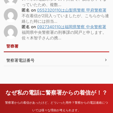
っていたため、複数…
匿名
on
0552320110は山梨県警察 甲府警察署
不在着信が2回入っていましたが、こちらから連
絡した時には担当…
匿名
on
0927340110は福岡県警察 中央警察署
福岡県中央警察署の刑事課の関戸と申します。
佐々木智子さんの携…
警察署
警察署電話番号
なぜ私の電話に警察署からの着信が！？
警察署からの着信があったけど、どういった用件？警察からの電話連絡につ
いては様々な理由が考えられます。