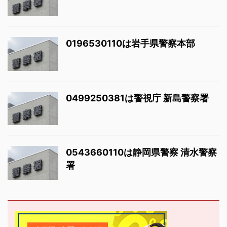
0196530110は岩手県警察本部
0499250381は警視庁 新島警察署
0543660110は静岡県警察 清水警察
署