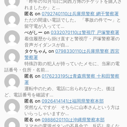
「昨年の10月1日に関西万博のチケットを購入さ
れましたか」と…
匿名
on
0792740110は兵庫県警察 網干警察署
ただの間違い電話でした。 「事故の件で〜」と
留守電が入ってて…
ぺがしー
on
0332070110は警視庁 戸塚警察署
着信履歴から掛け直すと警視庁・戸塚警察署の
音声ガイダンスが自…
タケちゃん
on
0798330110は兵庫県警察 西宮
警察署
特殊詐欺の犯人が持っていたメモに、当家の電
話番号・住所・名前…
匿名
on
0176233195は青森県警察 十和田警察
署
運転中のため、電話に出られなかった。後ほ
ど、電話番号を確認す…
匿名
on
0926414141は福岡県警察本部
突然なんですが そちらに山本さんという方は
いらっしゃいますか…
匿名
on
0988620110は沖縄県警察本部
スマホの電源ボタンの不具合で、反応し辛くな