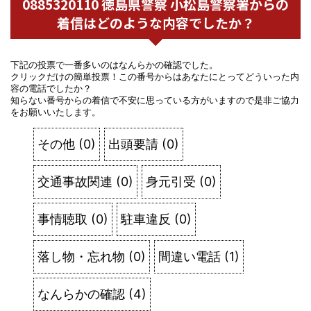
0885320110 徳島県警察 小松島警察署からの
着信はどのような内容でしたか？
下記の投票で一番多いのはなんらかの確認でした。
クリックだけの簡単投票！この番号からはあなたにとってどういった内
容の電話でしたか？
知らない番号からの着信で不安に思っている方がいますので是非ご協力
をお願いいたします。
その他
(
0
)
出頭要請
(
0
)
交通事故関連
(
0
)
身元引受
(
0
)
事情聴取
(
0
)
駐車違反
(
0
)
落し物・忘れ物
(
0
)
間違い電話
(
1
)
なんらかの確認
(
4
)