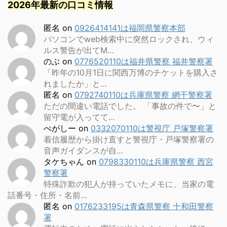
2026年最新の口コミ情報
匿名
on
0926414141は福岡県警察本部
パソコンでweb検索中に突然ロックされ、ウィ
ルス警告が出てM…
のぶ
on
0776520110は福井県警察 福井警察署
「昨年の10月1日に関西万博のチケットを購入さ
れましたか」と…
匿名
on
0792740110は兵庫県警察 網干警察署
ただの間違い電話でした。 「事故の件で〜」と
留守電が入ってて…
ぺがしー
on
0332070110は警視庁 戸塚警察署
着信履歴から掛け直すと警視庁・戸塚警察署の
音声ガイダンスが自…
タケちゃん
on
0798330110は兵庫県警察 西宮
警察署
特殊詐欺の犯人が持っていたメモに、当家の電
話番号・住所・名前…
匿名
on
0176233195は青森県警察 十和田警察
署