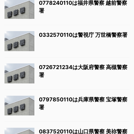
0778240110は福井県警察 越前警察
署
0332570110は警視庁 万世橋警察署
0726721234は大阪府警察 高槻警察
署
0797850110は兵庫県警察 宝塚警察
署
0837520110は山口県警察 美祢警察