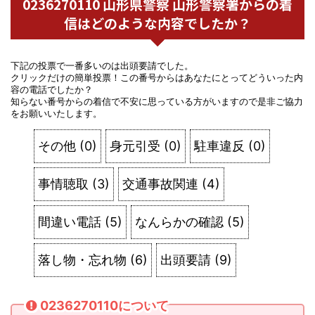
0236270110 山形県警察 山形警察署からの着
信はどのような内容でしたか？
下記の投票で一番多いのは出頭要請でした。
クリックだけの簡単投票！この番号からはあなたにとってどういった内
容の電話でしたか？
知らない番号からの着信で不安に思っている方がいますので是非ご協力
をお願いいたします。
その他
(
0
)
身元引受
(
0
)
駐車違反
(
0
)
事情聴取
(
3
)
交通事故関連
(
4
)
間違い電話
(
5
)
なんらかの確認
(
5
)
落し物・忘れ物
(
6
)
出頭要請
(
9
)
0236270110について