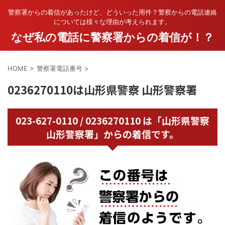
警察署からの着信があったけど、どういった用件？警察からの電話連絡
については様々な理由が考えられます。
なぜ私の電話に警察署からの着信が！？
HOME
>
警察署電話番号
>
0236270110は山形県警察 山形警察署
023-627-0110 / 0236270110 は「山形県警察
山形警察署」からの着信です。