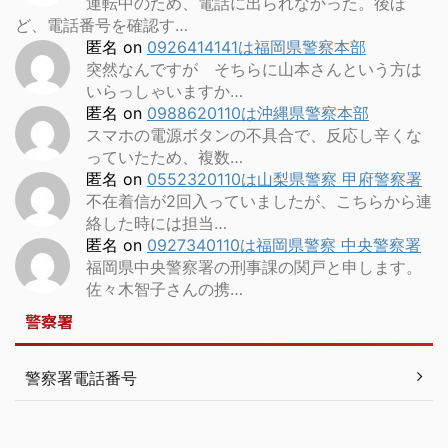
運転中のため、電話に出られなかった。後ほ
ど、電話番号を確認す…
匿名
on
0926414141は福岡県警察本部
突然なんですが そちらに山本さんという方は
いらっしゃいますか…
匿名
on
0988620110は沖縄県警察本部
スマホの電源ボタンの不具合で、反応し辛くな
っていたため、複数…
匿名
on
0552320110は山梨県警察 甲府警察署
不在着信が2回入っていましたが、こちらから連
絡した時には担当…
匿名
on
0927340110は福岡県警察 中央警察署
福岡県中央警察署の刑事課の関戸と申します。
佐々木智子さんの携…
警察署
警察署電話番号