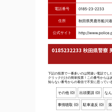
電話番号
0185-23-2233
住所
秋田県男鹿市船川港
公式サイト
http://www.police.p
0185232233 秋田県
下記の投票で一番多いのは間違い電話でし
クリックだけの簡単投票！この番号からは
知らない番号からの着信で不安に思ってい
その他
(
0
)
出頭要請
(
0
)
なん
事情聴取
(
0
)
駐車違反
(
0
)
落