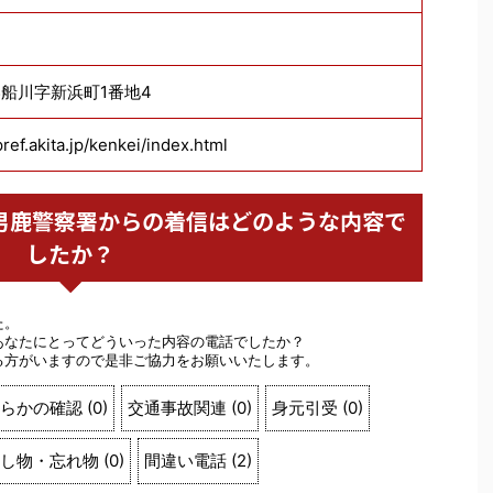
船川字新浜町1番地4
ref.akita.jp/kenkei/index.html
警察 男鹿警察署からの着信はどのような内容で
したか？
た。
あなたにとってどういった内容の電話でしたか？
る方がいますので是非ご協力をお願いいたします。
らかの確認
(
0
)
交通事故関連
(
0
)
身元引受
(
0
)
し物・忘れ物
(
0
)
間違い電話
(
2
)