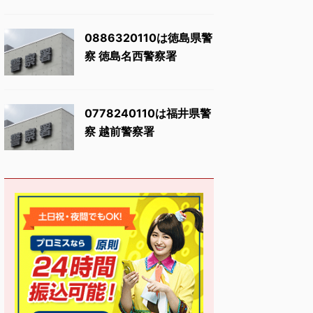
0886320110は徳島県警
察 徳島名西警察署
0778240110は福井県警
察 越前警察署