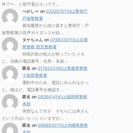
件で〜」と留守電が入ってて…
ぺがしー
on
0332070110は警視庁
戸塚警察署
着信履歴から掛け直すと警視庁・戸
塚警察署の音声ガイダンスが自…
タケちゃん
on
0798330110は兵庫
県警察 西宮警察署
特殊詐欺の犯人が持っていたメモ
に、当家の電話番号・住所・名前…
匿名
on
0176233195は青森県警察
十和田警察署
運転中のため、電話に出られなかっ
た。後ほど、電話番号を確認す…
匿名
on
0926414141は福岡県警察
本部
突然なんですが そちらに山本さん
という方はいらっしゃいますか…
匿名
on
0988620110は沖縄県警察
本部