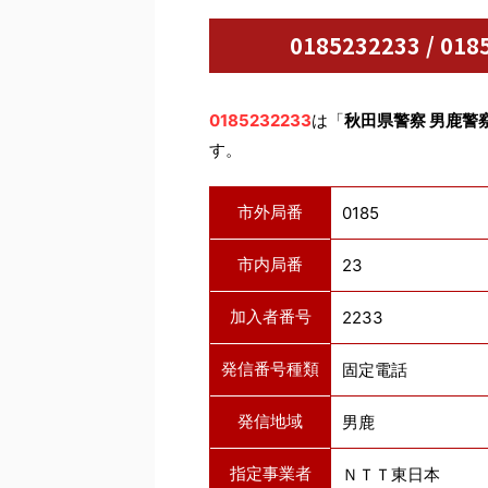
0185232233 / 
0185232233
は「
秋田県警察 男鹿警
す。
市外局番
0185
市内局番
23
加入者番号
2233
発信番号種類
固定電話
発信地域
男鹿
指定事業者
ＮＴＴ東日本