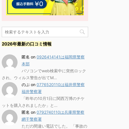
2026年最新の口コミ情報
匿名
on
0926414141は福岡県警察
本部
パソコンでweb検索中に突然ロック
され、ウィルス警告が出てM…
のぶ
on
0776520110は福井県警察
福井警察署
「昨年の10月1日に関西万博のチケ
ットを購入されましたか」と…
匿名
on
0792740110は兵庫県警察
網干警察署
ただの間違い電話でした。 「事故の