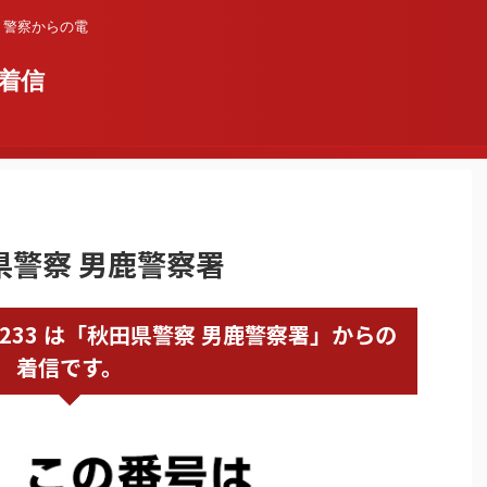
？警察からの電
着信
田県警察 男鹿警察署
185232233 は「秋田県警察 男鹿警察署」からの
着信です。