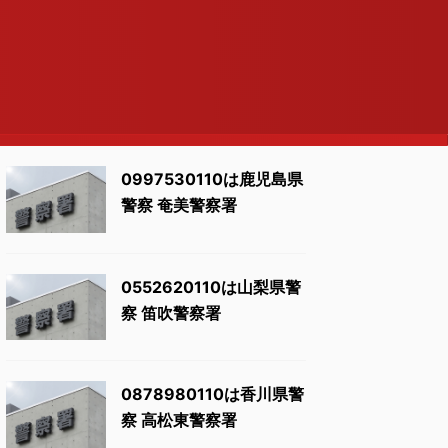
0997530110は鹿児島県
警察 奄美警察署
0552620110は山梨県警
察 笛吹警察署
0878980110は香川県警
察 高松東警察署