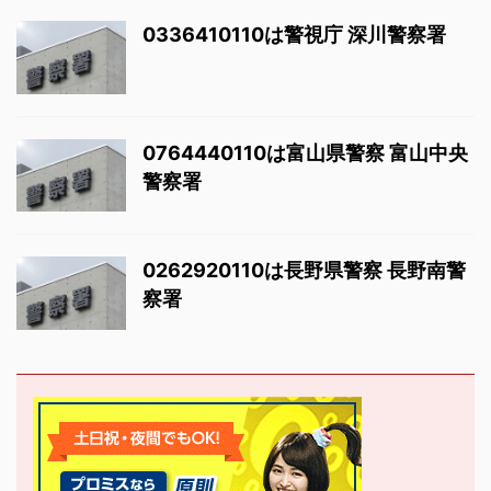
0336410110は警視庁 深川警察署
0764440110は富山県警察 富山中央
警察署
0262920110は長野県警察 長野南警
察署