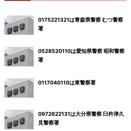
0175221321は青森県警察 むつ警察
署
0528520110は愛知県警察 昭和警察
署
0117040110は東警察署
0972622131は大分県警察 臼杵津久
見警察署