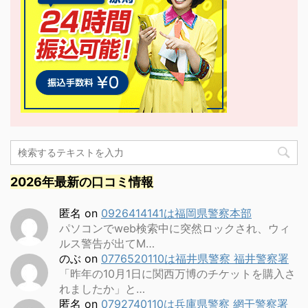
2026年最新の口コミ情報
匿名
on
0926414141は福岡県警察本部
パソコンでweb検索中に突然ロックされ、ウィ
ルス警告が出てM…
のぶ
on
0776520110は福井県警察 福井警察署
「昨年の10月1日に関西万博のチケットを購入さ
れましたか」と…
匿名
on
0792740110は兵庫県警察 網干警察署