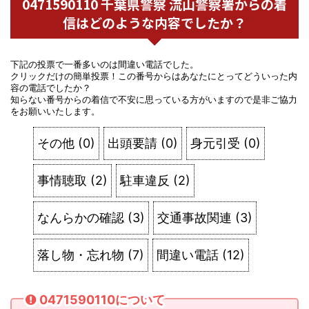
0471590110 千葉県警察 流山警察署からの着
信はどのような内容でしたか？
下記の投票で一番多いのは間違い電話でした。
クリックだけの簡単投票！この番号からはあなたにとってどういった内
容の電話でしたか？
知らない番号からの着信で不安に思っている方がいますので是非ご協力
をお願いいたします。
その他
(
0
)
出頭要請
(
0
)
身元引受
(
0
)
事情聴取
(
2
)
駐車違反
(
2
)
なんらかの確認
(
3
)
交通事故関連
(
3
)
落し物・忘れ物
(
7
)
間違い電話
(
12
)
0471590110について