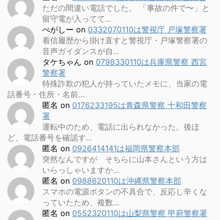
ただの間違い電話でした。 「事故の件で〜」と
留守電が入ってて…
ぺがしー
on
0332070110は警視庁 戸塚警察署
着信履歴から掛け直すと警視庁・戸塚警察署の
音声ガイダンスが自…
タケちゃん
on
0798330110は兵庫県警察 西宮
警察署
特殊詐欺の犯人が持っていたメモに、当家の電
話番号・住所・名前…
匿名
on
0176233195は青森県警察 十和田警察
署
運転中のため、電話に出られなかった。後ほ
ど、電話番号を確認す…
匿名
on
0926414141は福岡県警察本部
突然なんですが そちらに山本さんという方は
いらっしゃいますか…
匿名
on
0988620110は沖縄県警察本部
スマホの電源ボタンの不具合で、反応し辛くな
っていたため、複数…
匿名
on
0552320110は山梨県警察 甲府警察署