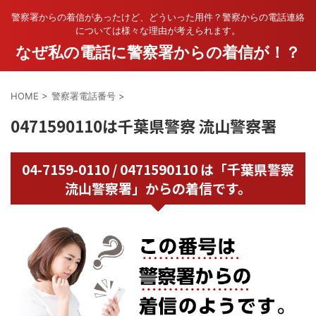
警察署からの着信があったけど、どういった用件？警察からの電話連絡
については様々な理由が考えられます。
なぜ私の電話に警察署からの着信が！？
HOME
>
警察署電話番号
>
0471590110は千葉県警察 流山警察署
04-7159-0110 / 0471590110 は「千葉県警察
流山警察署」からの着信です。