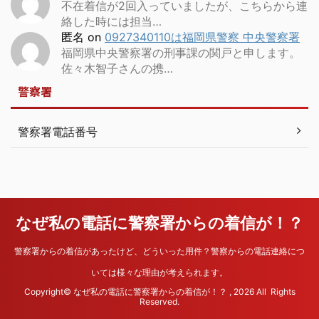
不在着信が2回入っていましたが、こちらから連
絡した時には担当…
匿名
on
0927340110は福岡県警察 中央警察署
福岡県中央警察署の刑事課の関戸と申します。
佐々木智子さんの携…
警察署
警察署電話番号
なぜ私の電話に警察署からの着信が！？
警察署からの着信があったけど、どういった用件？警察からの電話連絡につ
いては様々な理由が考えられます。
Copyright© なぜ私の電話に警察署からの着信が！？ , 2026 All Rights
Reserved.