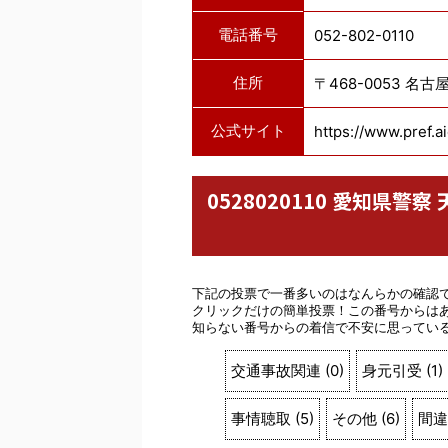
電話番号
052-802-0110
住所
〒468-0053 名
公式サイト
https://www.pref.ai
0528020110 愛知県
下記の投票で一番多いのはなんらかの確認
クリックだけの簡単投票！この番号からは
知らない番号からの着信で不安に思ってい
交通事故関連
(
0
)
身元引受
(
1
)
事情聴取
(
5
)
その他
(
6
)
間違