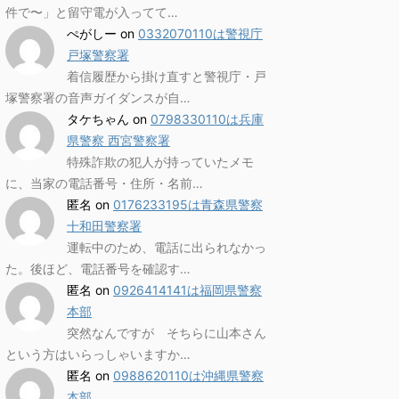
件で〜」と留守電が入ってて…
ぺがしー
on
0332070110は警視庁
戸塚警察署
着信履歴から掛け直すと警視庁・戸
塚警察署の音声ガイダンスが自…
タケちゃん
on
0798330110は兵庫
県警察 西宮警察署
特殊詐欺の犯人が持っていたメモ
に、当家の電話番号・住所・名前…
匿名
on
0176233195は青森県警察
十和田警察署
運転中のため、電話に出られなかっ
た。後ほど、電話番号を確認す…
匿名
on
0926414141は福岡県警察
本部
突然なんですが そちらに山本さん
という方はいらっしゃいますか…
匿名
on
0988620110は沖縄県警察
本部