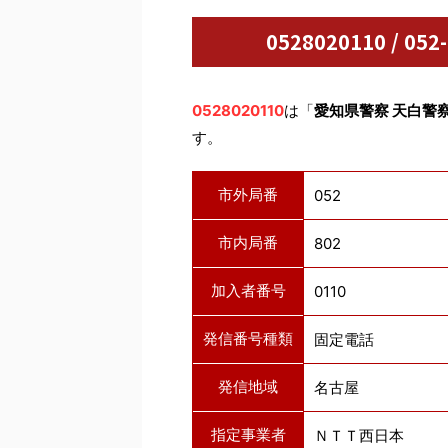
0528020110 / 
0528020110
は「
愛知県警察 天白警
す。
市外局番
052
市内局番
802
加入者番号
0110
発信番号種類
固定電話
発信地域
名古屋
指定事業者
ＮＴＴ西日本