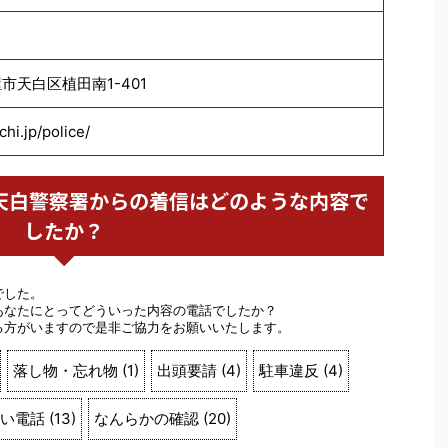
古屋市天白区植田南1-401
chi.jp/police/
警察 天白警察署からの着信はどのような内容で
したか？
でした。
あなたにとってどういった内容の電話でしたか？
る方がいますので是非ご協力をお願いいたします。
落し物・忘れ物
(
1
)
出頭要請
(
4
)
駐車違反
(
4
)
い電話
(
13
)
なんらかの確認
(
20
)