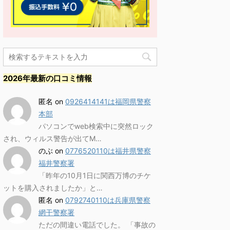
2026年最新の口コミ情報
匿名
on
0926414141は福岡県警察
本部
パソコンでweb検索中に突然ロック
され、ウィルス警告が出てM…
のぶ
on
0776520110は福井県警察
福井警察署
「昨年の10月1日に関西万博のチケ
ットを購入されましたか」と…
匿名
on
0792740110は兵庫県警察
網干警察署
ただの間違い電話でした。 「事故の