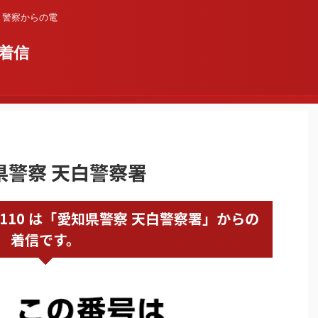
？警察からの電
着信
知県警察 天白警察署
528020110 は「愛知県警察 天白警察署」からの
着信です。