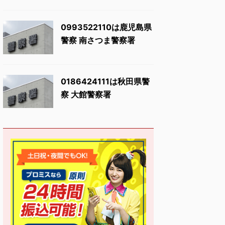
0993522110は鹿児島県
警察 南さつま警察署
0186424111は秋田県警
察 大館警察署