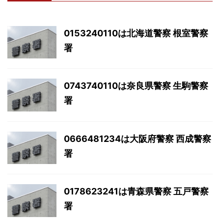
0153240110は北海道警察 根室警察
署
0743740110は奈良県警察 生駒警察
署
0666481234は大阪府警察 西成警察
署
0178623241は青森県警察 五戸警察
署