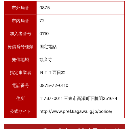
市外局番
0875
市内局番
72
加入者番号
0110
発信番号種類
固定電話
発信地域
観音寺
指定事業者
ＮＴＴ西日本
電話番号
0875-72-0110
住所
〒767-0011 三豊市高瀬町下勝間2516-4
公式サイト
http://www.pref.kagawa.lg.jp/police/