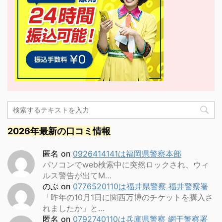
2026年最新の口コミ情報
匿名
on
0926414141は福岡県警察本部
パソコンでweb検索中に突然ロックされ、ウィ
ルス警告が出てM…
のぶ
on
0776520110は福井県警察 福井警察署
「昨年の10月1日に関西万博のチケットを購入さ
れましたか」と…
匿名
on
0792740110は兵庫県警察 網干警察署