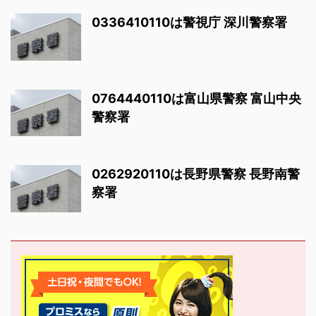
0336410110は警視庁 深川警察署
0764440110は富山県警察 富山中央
警察署
0262920110は長野県警察 長野南警
察署