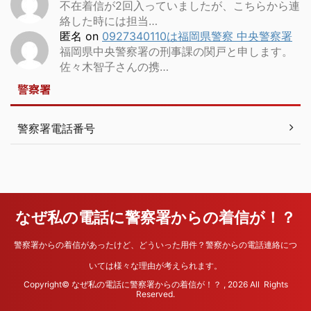
不在着信が2回入っていましたが、こちらから連
絡した時には担当…
匿名
on
0927340110は福岡県警察 中央警察署
福岡県中央警察署の刑事課の関戸と申します。
佐々木智子さんの携…
警察署
警察署電話番号
なぜ私の電話に警察署からの着信が！？
警察署からの着信があったけど、どういった用件？警察からの電話連絡につ
いては様々な理由が考えられます。
Copyright© なぜ私の電話に警察署からの着信が！？ , 2026 All Rights
Reserved.