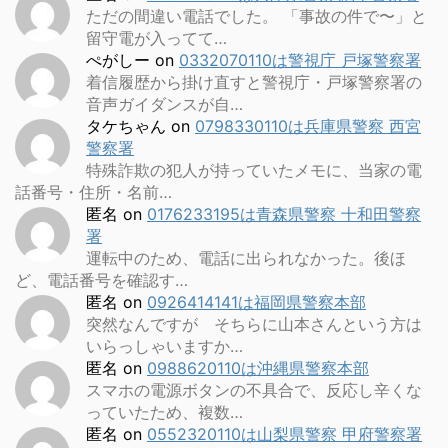
ただの間違い電話でした。 「事故の件で〜」と
留守電が入ってて…
ぺがしー
on
0332070110は警視庁 戸塚警察署
着信履歴から掛け直すと警視庁・戸塚警察署の
音声ガイダンスが自…
タケちゃん
on
0798330110は兵庫県警察 西宮
警察署
特殊詐欺の犯人が持っていたメモに、当家の電
話番号・住所・名前…
匿名
on
0176233195は青森県警察 十和田警察
署
運転中のため、電話に出られなかった。後ほ
ど、電話番号を確認す…
匿名
on
0926414141は福岡県警察本部
突然なんですが そちらに山本さんという方は
いらっしゃいますか…
匿名
on
0988620110は沖縄県警察本部
スマホの電源ボタンの不具合で、反応し辛くな
っていたため、複数…
匿名
on
0552320110は山梨県警察 甲府警察署