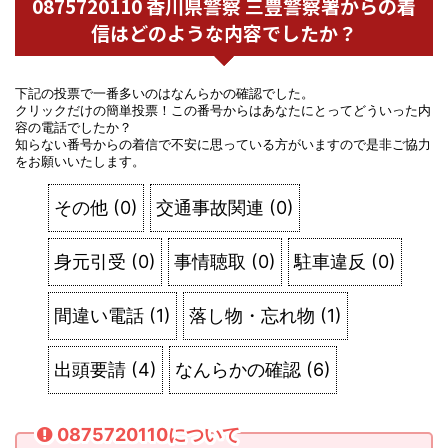
0875720110 香川県警察 三豊警察署からの着
信はどのような内容でしたか？
下記の投票で一番多いのはなんらかの確認でした。
クリックだけの簡単投票！この番号からはあなたにとってどういった内
容の電話でしたか？
知らない番号からの着信で不安に思っている方がいますので是非ご協力
をお願いいたします。
その他
(
0
)
交通事故関連
(
0
)
身元引受
(
0
)
事情聴取
(
0
)
駐車違反
(
0
)
間違い電話
(
1
)
落し物・忘れ物
(
1
)
出頭要請
(
4
)
なんらかの確認
(
6
)
0875720110について