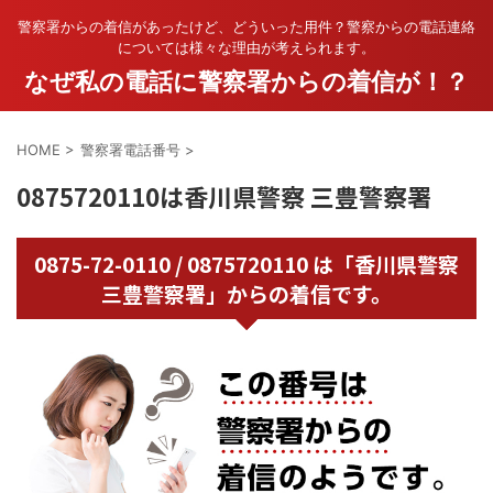
警察署からの着信があったけど、どういった用件？警察からの電話連絡
については様々な理由が考えられます。
なぜ私の電話に警察署からの着信が！？
HOME
>
警察署電話番号
>
0875720110は香川県警察 三豊警察署
0875-72-0110 / 0875720110 は「香川県警察
三豊警察署」からの着信です。