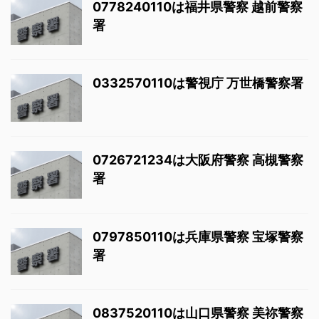
0778240110は福井県警察 越前警察
署
0332570110は警視庁 万世橋警察署
0726721234は大阪府警察 高槻警察
署
0797850110は兵庫県警察 宝塚警察
署
0837520110は山口県警察 美祢警察