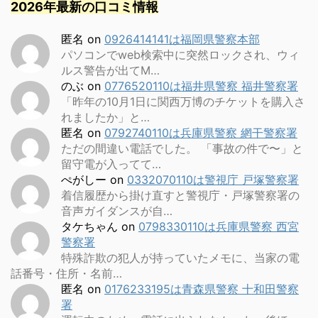
2026年最新の口コミ情報
匿名
on
0926414141は福岡県警察本部
パソコンでweb検索中に突然ロックされ、ウィ
ルス警告が出てM…
のぶ
on
0776520110は福井県警察 福井警察署
「昨年の10月1日に関西万博のチケットを購入さ
れましたか」と…
匿名
on
0792740110は兵庫県警察 網干警察署
ただの間違い電話でした。 「事故の件で〜」と
留守電が入ってて…
ぺがしー
on
0332070110は警視庁 戸塚警察署
着信履歴から掛け直すと警視庁・戸塚警察署の
音声ガイダンスが自…
タケちゃん
on
0798330110は兵庫県警察 西宮
警察署
特殊詐欺の犯人が持っていたメモに、当家の電
話番号・住所・名前…
匿名
on
0176233195は青森県警察 十和田警察
署