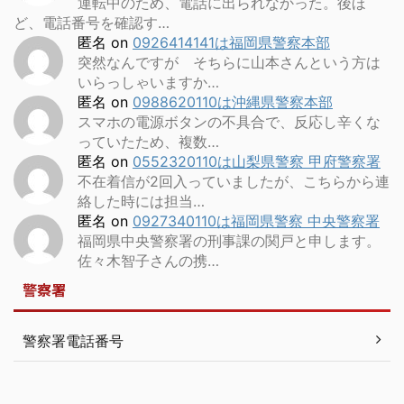
運転中のため、電話に出られなかった。後ほ
ど、電話番号を確認す…
匿名
on
0926414141は福岡県警察本部
突然なんですが そちらに山本さんという方は
いらっしゃいますか…
匿名
on
0988620110は沖縄県警察本部
スマホの電源ボタンの不具合で、反応し辛くな
っていたため、複数…
匿名
on
0552320110は山梨県警察 甲府警察署
不在着信が2回入っていましたが、こちらから連
絡した時には担当…
匿名
on
0927340110は福岡県警察 中央警察署
福岡県中央警察署の刑事課の関戸と申します。
佐々木智子さんの携…
警察署
警察署電話番号