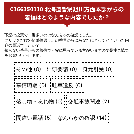
0166350110 北海道警察旭川方面本部からの
着信はどのような内容でしたか？
下記の投票で一番多いのはなんらかの確認でした。
クリックだけの簡単投票！この番号からはあなたにとってどういった内
容の電話でしたか？
知らない番号からの着信で不安に思っている方がいますので是非ご協力
をお願いいたします。
その他
(
0
)
出頭要請
(
0
)
身元引受
(
0
)
事情聴取
(
0
)
駐車違反
(
0
)
落し物・忘れ物
(
0
)
交通事故関連
(
2
)
間違い電話
(
5
)
なんらかの確認
(
14
)