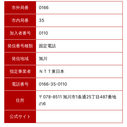
市外局番
0166
市内局番
35
加入者番号
0110
発信番号種類
固定電話
発信地域
旭川
指定事業者
ＮＴＴ東日本
電話番号
0166-35-0110
〒078-8511 旭川市1条通25丁目487番地
住所
の6
公式サイト