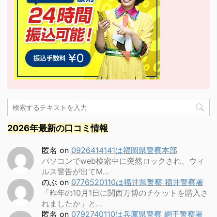
2026年最新の口コミ情報
匿名
on
0926414141は福岡県警察本部
パソコンでweb検索中に突然ロックされ、ウィ
ルス警告が出てM…
のぶ
on
0776520110は福井県警察 福井警察署
「昨年の10月1日に関西万博のチケットを購入さ
れましたか」と…
匿名
on
0792740110は兵庫県警察 網干警察署