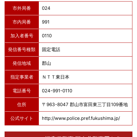
市外局番
024
市内局番
991
加入者番号
0110
発信番号種類
固定電話
発信地域
郡山
指定事業者
ＮＴＴ東日本
電話番号
024-991-0110
住所
〒963-8047 郡山市富田東三丁目109番地
公式サイト
http://www.police.pref.fukushima.jp/