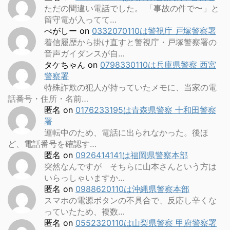
ただの間違い電話でした。 「事故の件で〜」と
留守電が入ってて…
ぺがしー
on
0332070110は警視庁 戸塚警察署
着信履歴から掛け直すと警視庁・戸塚警察署の
音声ガイダンスが自…
タケちゃん
on
0798330110は兵庫県警察 西宮
警察署
特殊詐欺の犯人が持っていたメモに、当家の電
話番号・住所・名前…
匿名
on
0176233195は青森県警察 十和田警察
署
運転中のため、電話に出られなかった。後ほ
ど、電話番号を確認す…
匿名
on
0926414141は福岡県警察本部
突然なんですが そちらに山本さんという方は
いらっしゃいますか…
匿名
on
0988620110は沖縄県警察本部
スマホの電源ボタンの不具合で、反応し辛くな
っていたため、複数…
匿名
on
0552320110は山梨県警察 甲府警察署