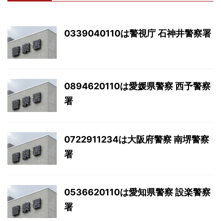
0339040110は警視庁 石神井警察署
0894620110は愛媛県警察 西予警察
署
0722911234は大阪府警察 南堺警察
署
0536620110は愛知県警察 設楽警察
署