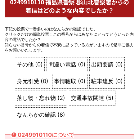
0249910110 福島県警察 郡山北警察署からの
着信はどのような内容でしたか？
下記の投票で一番多いのはなんらかの確認でした。
クリックだけの簡単投票！この番号からはあなたにとってどういった内
容の電話でしたか？
知らない番号からの着信で不安に思っている方がいますので是非ご協力
をお願いいたします。
その他
(
0
)
間違い電話
(
0
)
出頭要請
(
0
)
身元引受
(
0
)
事情聴取
(
0
)
駐車違反
(
0
)
落し物・忘れ物
(
2
)
交通事故関連
(
5
)
なんらかの確認
(
8
)
0249910110について