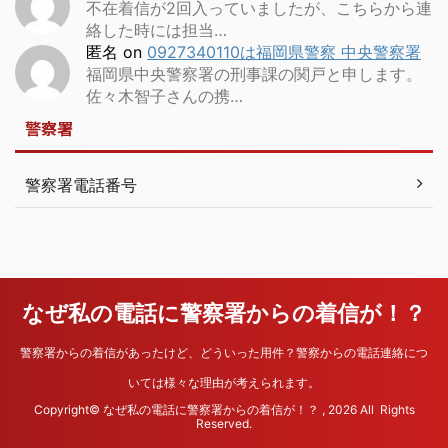
不在着信が2回入っていましたが、こちらから連
絡した時には担当…
匿名
on
0927340110は福岡県警察 中央警察署
福岡県中央警察署の刑事課の関戸と申します。
佐々木智子さんの携…
警察署
警察署電話番号
なぜ私の電話に警察署からの着信が！？
警察署からの着信があったけど、どういった用件？警察からの電話連絡につ
いては様々な理由が考えられます。
Copyright© なぜ私の電話に警察署からの着信が！？ , 2026 All Rights
Reserved.