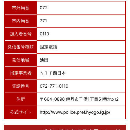
市外局番
072
市内局番
771
加入者番号
0110
発信番号種類
固定電話
発信地域
池田
指定事業者
ＮＴＴ西日本
電話番号
072-771-0110
住所
〒664-0898 伊丹市千僧1丁目51番地の2
公式サイト
http://www.police.pref.hyogo.lg.jp/