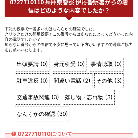
0727710110 兵庫県警察 伊丹警察署からの着
信はどのような内容でしたか？
下記の投票で一番多いのはなんらかの確認でした。
クリックだけの簡単投票！この番号からはあなたにとってどういった内
容の電話でしたか？
知らない番号からの着信で不安に思っている方がいますので是非ご協力
をお願いいたします。
出頭要請
(
0
)
身元引受
(
0
)
事情聴取
(
0
)
駐車違反
(
0
)
間違い電話
(
2
)
その他
(
3
)
交通事故関連
(
3
)
落し物・忘れ物
(
3
)
なんらかの確認
(
30
)
0727710110について