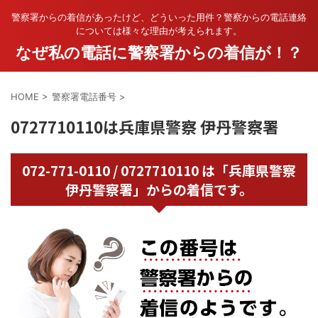
警察署からの着信があったけど、どういった用件？警察からの電話連絡
については様々な理由が考えられます。
なぜ私の電話に警察署からの着信が！？
HOME
>
警察署電話番号
>
0727710110は兵庫県警察 伊丹警察署
072-771-0110 / 0727710110 は「兵庫県警察
伊丹警察署」からの着信です。