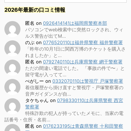
2026年最新の口コミ情報
匿名
on
0926414141は福岡県警察本部
パソコンでweb検索中に突然ロックされ、ウィ
ルス警告が出てM…
のぶ
on
0776520110は福井県警察 福井警察署
「昨年の10月1日に関西万博のチケットを購入さ
れましたか」と…
匿名
on
0792740110は兵庫県警察 網干警察署
ただの間違い電話でした。 「事故の件で〜」と
留守電が入ってて…
ぺがしー
on
0332070110は警視庁 戸塚警察署
着信履歴から掛け直すと警視庁・戸塚警察署の
音声ガイダンスが自…
タケちゃん
on
0798330110は兵庫県警察 西宮
警察署
特殊詐欺の犯人が持っていたメモに、当家の電
話番号・住所・名前…
匿名
on
0176233195は青森県警察 十和田警察