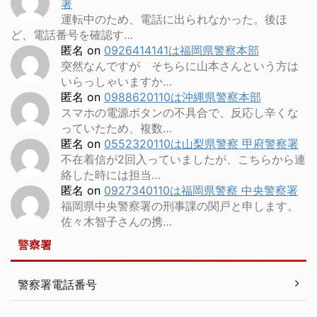
署
運転中のため、電話に出られなかった。後ほ
ど、電話番号を確認す…
匿名
on
0926414141は福岡県警察本部
突然なんですが そちらに山本さんという方は
いらっしゃいますか…
匿名
on
0988620110は沖縄県警察本部
スマホの電源ボタンの不具合で、反応し辛くな
っていたため、複数…
匿名
on
0552320110は山梨県警察 甲府警察署
不在着信が2回入っていましたが、こちらから連
絡した時には担当…
匿名
on
0927340110は福岡県警察 中央警察署
福岡県中央警察署の刑事課の関戸と申します。
佐々木智子さんの携…
警察署
警察署電話番号