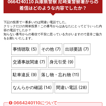
0664240110 兵庫県警察 尼崎東警察署からの
着信はどのような内容でしたか？
下記の投票で一番多いのは間違い電話でした。
クリックだけの簡単投票！この番号からはあなたにとってどういった内
容の電話でしたか？
知らない番号からの着信で不安に思っている方がいますので是非ご協力
をお願いいたします。
事情聴取
(
5
)
その他
(
7
)
出頭要請
(
7
)
交通事故関連
(
7
)
身元引受
(
9
)
駐車違反
(
9
)
落し物・忘れ物
(
11
)
なんらかの確認
(
14
)
間違い電話
(
28
)
0664240110について