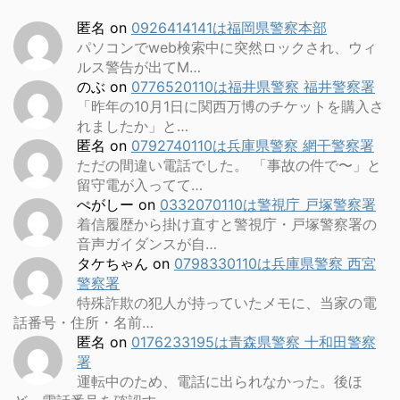
匿名
on
0926414141は福岡県警察本部
パソコンでweb検索中に突然ロックされ、ウィ
ルス警告が出てM…
のぶ
on
0776520110は福井県警察 福井警察署
「昨年の10月1日に関西万博のチケットを購入さ
れましたか」と…
匿名
on
0792740110は兵庫県警察 網干警察署
ただの間違い電話でした。 「事故の件で〜」と
留守電が入ってて…
ぺがしー
on
0332070110は警視庁 戸塚警察署
着信履歴から掛け直すと警視庁・戸塚警察署の
音声ガイダンスが自…
タケちゃん
on
0798330110は兵庫県警察 西宮
警察署
特殊詐欺の犯人が持っていたメモに、当家の電
話番号・住所・名前…
匿名
on
0176233195は青森県警察 十和田警察
署
運転中のため、電話に出られなかった。後ほ