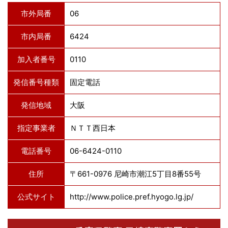
市外局番
06
市内局番
6424
加入者番号
0110
発信番号種類
固定電話
発信地域
大阪
指定事業者
ＮＴＴ西日本
電話番号
06-6424-0110
住所
〒661-0976 尼崎市潮江5丁目8番55号
公式サイト
http://www.police.pref.hyogo.lg.jp/