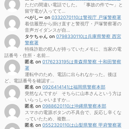
ただの間違い電話でした。 「事故の件で〜」と
留守電が入ってて…
ぺがしー
on
0332070110は警視庁 戸塚警察署
着信履歴から掛け直すと警視庁・戸塚警察署の
音声ガイダンスが自…
タケちゃん
on
0798330110は兵庫県警察 西宮
警察署
特殊詐欺の犯人が持っていたメモに、当家の電
話番号・住所・名前…
匿名
on
0176233195は青森県警察 十和田警察
署
運転中のため、電話に出られなかった。後ほ
ど、電話番号を確認す…
匿名
on
0926414141は福岡県警察本部
突然なんですが そちらに山本さんという方は
いらっしゃいますか…
匿名
on
0988620110は沖縄県警察本部
スマホの電源ボタンの不具合で、反応し辛くな
っていたため、複数…
匿名
on
0552320110は山梨県警察 甲府警察署