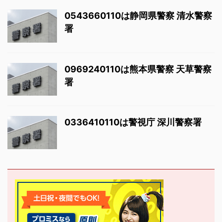
0543660110は静岡県警察 清水警察
署
0969240110は熊本県警察 天草警察
署
0336410110は警視庁 深川警察署