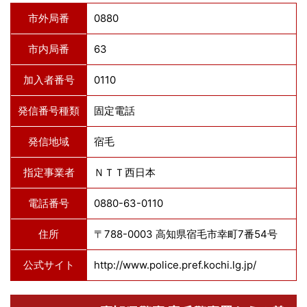
市外局番
0880
市内局番
63
加入者番号
0110
発信番号種類
固定電話
発信地域
宿毛
指定事業者
ＮＴＴ西日本
電話番号
0880-63-0110
住所
〒788-0003 高知県宿毛市幸町7番54号
公式サイト
http://www.police.pref.kochi.lg.jp/