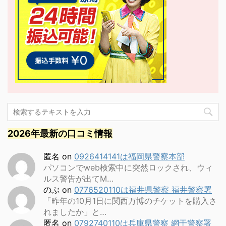
2026年最新の口コミ情報
匿名
on
0926414141は福岡県警察本部
パソコンでweb検索中に突然ロックされ、ウィ
ルス警告が出てM…
のぶ
on
0776520110は福井県警察 福井警察署
「昨年の10月1日に関西万博のチケットを購入さ
れましたか」と…
匿名
on
0792740110は兵庫県警察 網干警察署