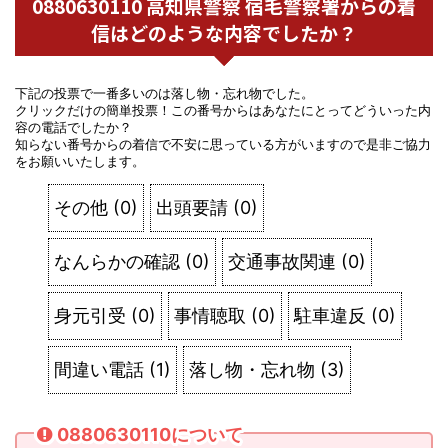
0880630110 高知県警察 宿毛警察署からの着
信はどのような内容でしたか？
下記の投票で一番多いのは落し物・忘れ物でした。
クリックだけの簡単投票！この番号からはあなたにとってどういった内
容の電話でしたか？
知らない番号からの着信で不安に思っている方がいますので是非ご協力
をお願いいたします。
その他
(
0
)
出頭要請
(
0
)
なんらかの確認
(
0
)
交通事故関連
(
0
)
身元引受
(
0
)
事情聴取
(
0
)
駐車違反
(
0
)
間違い電話
(
1
)
落し物・忘れ物
(
3
)
0880630110について