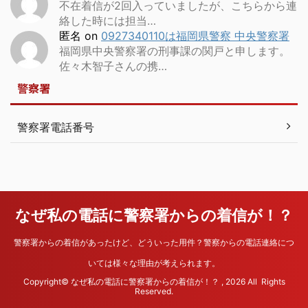
不在着信が2回入っていましたが、こちらから連
絡した時には担当…
匿名
on
0927340110は福岡県警察 中央警察署
福岡県中央警察署の刑事課の関戸と申します。
佐々木智子さんの携…
警察署
警察署電話番号
なぜ私の電話に警察署からの着信が！？
警察署からの着信があったけど、どういった用件？警察からの電話連絡につ
いては様々な理由が考えられます。
Copyright© なぜ私の電話に警察署からの着信が！？ , 2026 All Rights
Reserved.