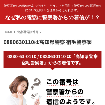
警察署からの着信があったけど、どういった用件？警察からの電話連絡
については様々な理由が考えられます。
なぜ私の電話に警察署からの着信が！？
HOME
>
警察署電話番号
>
0880630110は高知県警察 宿毛警察署
0880-63-0110 / 0880630110 は「高知県警察
宿毛警察署」からの着信です。